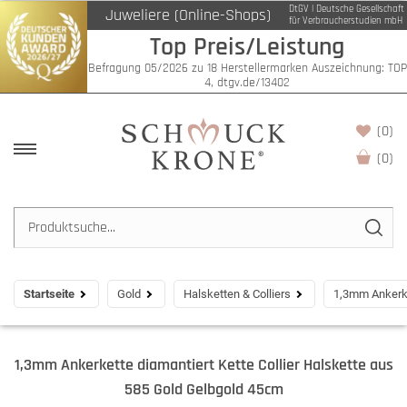
DtGV | Deutsche Gesellschaft
Juweliere (Online-Shops)
für Verbraucherstudien mbH
Top Preis/Leistung
Befragung 05/2026 zu 18 Herstellermarken Auszeichnung: TOP
4, dtgv.de/13402
(0)
(
0
)
Startseite
Gold
Halsketten & Colliers
1,3mm Ankerke
1,3mm Ankerkette diamantiert Kette Collier Halskette aus
585 Gold Gelbgold 45cm