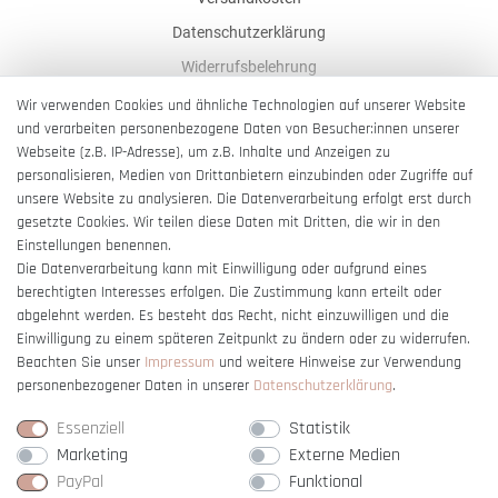
Datenschutzerklärung
Widerrufsbelehrung
AGB
Wir verwenden Cookies und ähnliche Technologien auf unserer Website
und verarbeiten personenbezogene Daten von Besucher:innen unserer
Impressum
Webseite (z.B. IP-Adresse), um z.B. Inhalte und Anzeigen zu
Barrierefreiheitserklärung
personalisieren, Medien von Drittanbietern einzubinden oder Zugriffe auf
unsere Website zu analysieren. Die Datenverarbeitung erfolgt erst durch
gesetzte Cookies. Wir teilen diese Daten mit Dritten, die wir in den
Einstellungen benennen.
Die Datenverarbeitung kann mit Einwilligung oder aufgrund eines
berechtigten Interesses erfolgen. Die Zustimmung kann erteilt oder
Vertrag widerrufen
abgelehnt werden. Es besteht das Recht, nicht einzuwilligen und die
Einwilligung zu einem späteren Zeitpunkt zu ändern oder zu widerrufen.
Beachten Sie unser
Impressum
und weitere Hinweise zur Verwendung
personenbezogener Daten in unserer
Daten­schutz­erklärung
.
Essenziell
Statistik
Marketing
Externe Medien
PayPal
Funktional