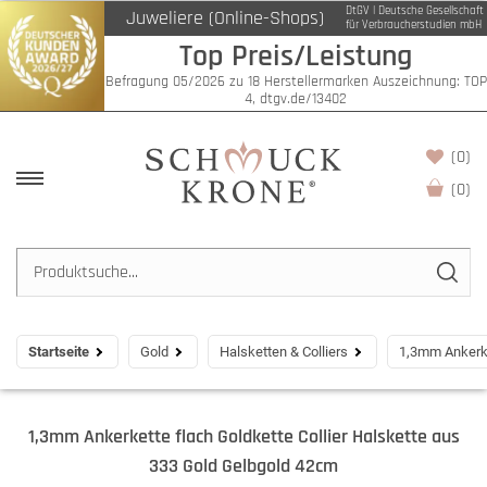
DtGV | Deutsche Gesellschaft
Juweliere (Online-Shops)
für Verbraucherstudien mbH
Top Preis/Leistung
Befragung 05/2026 zu 18 Herstellermarken Auszeichnung: TOP
4, dtgv.de/13402
(0)
(
0
)
Startseite
Gold
Halsketten & Colliers
1,3mm Ankerke
1,3mm Ankerkette flach Goldkette Collier Halskette aus
333 Gold Gelbgold 42cm