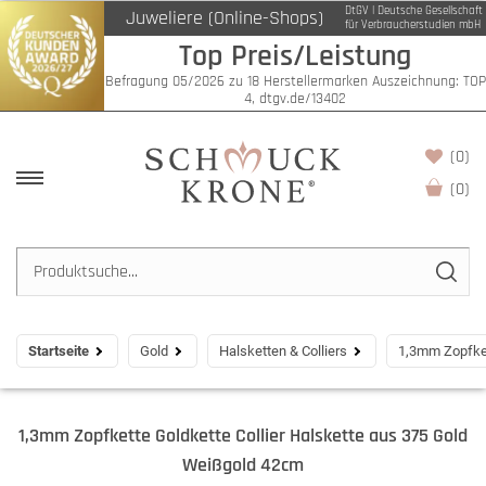
DtGV | Deutsche Gesellschaft
Juweliere (Online-Shops)
für Verbraucherstudien mbH
Top Preis/Leistung
Befragung 05/2026 zu 18 Herstellermarken Auszeichnung: TOP
4, dtgv.de/13402
(0)
(
0
)
Startseite
Gold
Halsketten & Colliers
1,3mm Zopfket
1,3mm Zopfkette Goldkette Collier Halskette aus 375 Gold
Weißgold 42cm