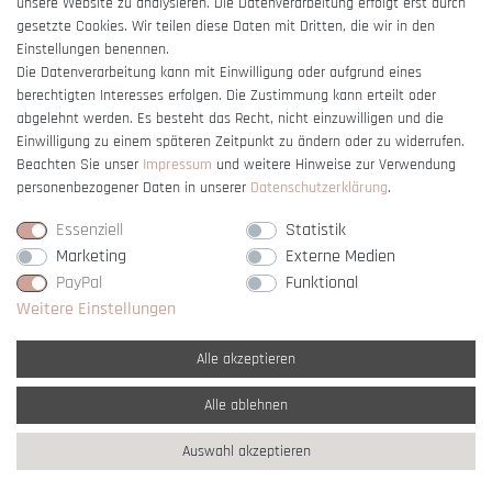
unsere Website zu analysieren. Die Datenverarbeitung erfolgt erst durch
gesetzte Cookies. Wir teilen diese Daten mit Dritten, die wir in den
Einstellungen benennen.
Die Datenverarbeitung kann mit Einwilligung oder aufgrund eines
berechtigten Interesses erfolgen. Die Zustimmung kann erteilt oder
Vertrag widerrufen
abgelehnt werden. Es besteht das Recht, nicht einzuwilligen und die
Einwilligung zu einem späteren Zeitpunkt zu ändern oder zu widerrufen.
Beachten Sie unser
Impressum
und weitere Hinweise zur Verwendung
personenbezogener Daten in unserer
Daten­schutz­erklärung
.
Essenziell
Statistik
Marketing
Externe Medien
PayPal
Funktional
Weitere Einstellungen
Alle akzeptieren
Alle ablehnen
* Alle Preise verstehen sich inkl. gesetzl. MwSt. und
zzgl. Versandkosten
Auswahl akzeptieren
** Nur innerhalb Deutschlands
© copyright 2007-2026 Schmuck Krone / Alle
Rechte vorbehalten / powered by
createyourtemplate