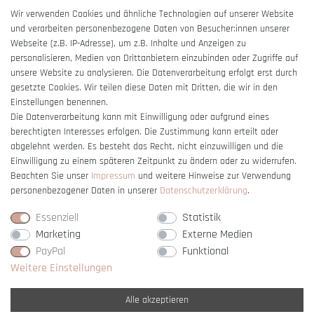
AGB
Wir verwenden Cookies und ähnliche Technologien auf unserer Website
und verarbeiten personenbezogene Daten von Besucher:innen unserer
Impressum
Webseite (z.B. IP-Adresse), um z.B. Inhalte und Anzeigen zu
Barrierefreiheitserklärung
personalisieren, Medien von Drittanbietern einzubinden oder Zugriffe auf
unsere Website zu analysieren. Die Datenverarbeitung erfolgt erst durch
gesetzte Cookies. Wir teilen diese Daten mit Dritten, die wir in den
Einstellungen benennen.
Die Datenverarbeitung kann mit Einwilligung oder aufgrund eines
berechtigten Interesses erfolgen. Die Zustimmung kann erteilt oder
Vertrag widerrufen
abgelehnt werden. Es besteht das Recht, nicht einzuwilligen und die
Einwilligung zu einem späteren Zeitpunkt zu ändern oder zu widerrufen.
Beachten Sie unser
Impressum
und weitere Hinweise zur Verwendung
personenbezogener Daten in unserer
Daten­schutz­erklärung
.
Essenziell
Statistik
Marketing
Externe Medien
PayPal
Funktional
Weitere Einstellungen
Alle akzeptieren