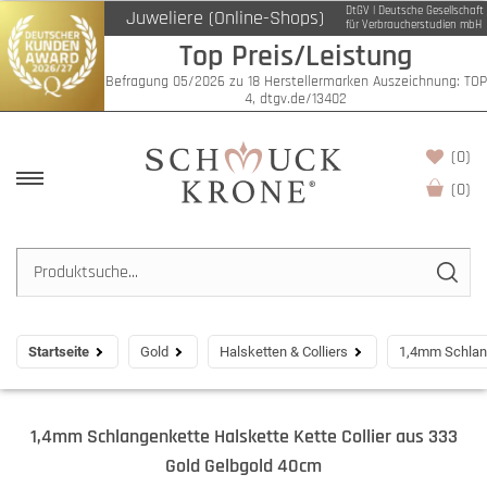
DtGV | Deutsche Gesellschaft
Juweliere (Online-Shops)
für Verbraucherstudien mbH
Top Preis/Leistung
Befragung 05/2026 zu 18 Herstellermarken Auszeichnung: TOP
4, dtgv.de/13402
(0)
(
0
)
Startseite
Gold
Halsketten & Colliers
1,4mm Schlang
1,4mm Schlangenkette Halskette Kette Collier aus 333
Gold Gelbgold 40cm