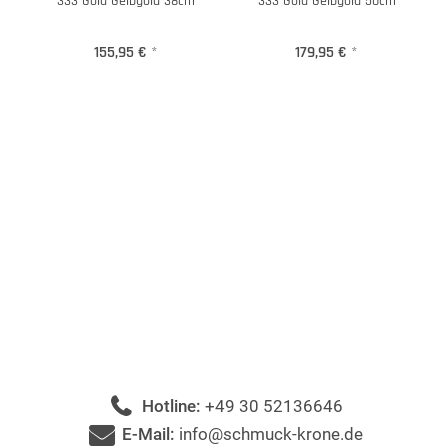
333 Gold Gelbgold 38cm
333 Gold Gelbgold 50cm
155,95 €
*
179,95 €
*
Hotline:
+49 30 52136646
E-Mail:
info@schmuck-krone.de