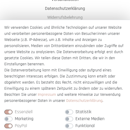
Datenschutzerklärung
Widerrufsbelehrung
AGB
Wir verwenden Cookies und ähnliche Technologien auf unserer Website
und verarbeiten personenbezogene Daten von Besucher:innen unserer
Impressum
Webseite (z.B. IP-Adresse), um z.B. Inhalte und Anzeigen zu
Barrierefreiheitserklärung
personalisieren, Medien von Drittanbietern einzubinden oder Zugriffe auf
unsere Website zu analysieren. Die Datenverarbeitung erfolgt erst durch
gesetzte Cookies. Wir teilen diese Daten mit Dritten, die wir in den
Einstellungen benennen.
Die Datenverarbeitung kann mit Einwilligung oder aufgrund eines
berechtigten Interesses erfolgen. Die Zustimmung kann erteilt oder
Vertrag widerrufen
abgelehnt werden. Es besteht das Recht, nicht einzuwilligen und die
Einwilligung zu einem späteren Zeitpunkt zu ändern oder zu widerrufen.
Beachten Sie unser
Impressum
und weitere Hinweise zur Verwendung
personenbezogener Daten in unserer
Daten­schutz­erklärung
.
Essenziell
Statistik
Marketing
Externe Medien
PayPal
Funktional