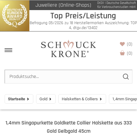
DtGV | Deutsche Gesellschaft
Juweliere (Online-Shops)
für Verbraucherstudien mbH
Top Preis/Leistung
Befragung 05/2026 zu 18 Herstellermarken Auszeichnung: TOP
4, dtgv.de/13402
(0)
(
0
)
Startseite
Gold
Halsketten & Colliers
1,4mm Singapu
1,4mm Singapurkette Goldkette Collier Halskette aus 333
Gold Gelbgold 45cm