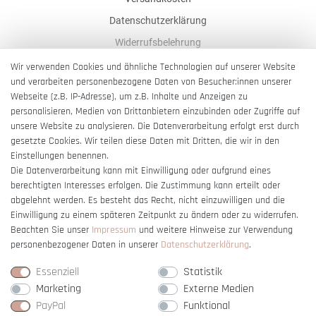
Datenschutzerklärung
Widerrufsbelehrung
AGB
Wir verwenden Cookies und ähnliche Technologien auf unserer Website
und verarbeiten personenbezogene Daten von Besucher:innen unserer
Impressum
Webseite (z.B. IP-Adresse), um z.B. Inhalte und Anzeigen zu
Barrierefreiheitserklärung
personalisieren, Medien von Drittanbietern einzubinden oder Zugriffe auf
unsere Website zu analysieren. Die Datenverarbeitung erfolgt erst durch
gesetzte Cookies. Wir teilen diese Daten mit Dritten, die wir in den
Einstellungen benennen.
Die Datenverarbeitung kann mit Einwilligung oder aufgrund eines
berechtigten Interesses erfolgen. Die Zustimmung kann erteilt oder
Vertrag widerrufen
abgelehnt werden. Es besteht das Recht, nicht einzuwilligen und die
Einwilligung zu einem späteren Zeitpunkt zu ändern oder zu widerrufen.
Beachten Sie unser
Impressum
und weitere Hinweise zur Verwendung
personenbezogener Daten in unserer
Daten­schutz­erklärung
.
Essenziell
Statistik
Marketing
Externe Medien
PayPal
Funktional