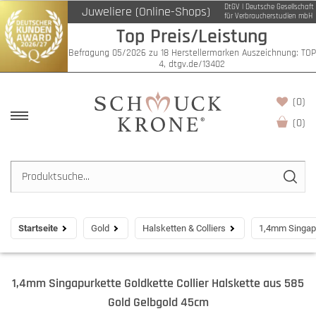
DtGV | Deutsche Gesellschaft
Juweliere (Online-Shops)
für Verbraucherstudien mbH
Top Preis/Leistung
Befragung 05/2026 zu 18 Herstellermarken Auszeichnung: TOP
4, dtgv.de/13402
(0)
(
0
)
Startseite
Gold
Halsketten & Colliers
1,4mm Singapu
1,4mm Singapurkette Goldkette Collier Halskette aus 585
Gold Gelbgold 45cm