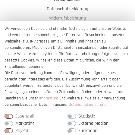
Datenschutzerklärung
Widerrufsbelehrung
AGB
Wir verwenden Cookies und ähnliche Technologien auf unserer Website
und verarbeiten personenbezogene Daten von Besucher:innen unserer
Impressum
Webseite (z.B. IP-Adresse), um z.B. Inhalte und Anzeigen zu
Barrierefreiheitserklärung
personalisieren, Medien von Drittanbietern einzubinden oder Zugriffe auf
unsere Website zu analysieren. Die Datenverarbeitung erfolgt erst durch
gesetzte Cookies. Wir teilen diese Daten mit Dritten, die wir in den
Einstellungen benennen.
Die Datenverarbeitung kann mit Einwilligung oder aufgrund eines
berechtigten Interesses erfolgen. Die Zustimmung kann erteilt oder
Vertrag widerrufen
abgelehnt werden. Es besteht das Recht, nicht einzuwilligen und die
Einwilligung zu einem späteren Zeitpunkt zu ändern oder zu widerrufen.
Beachten Sie unser
Impressum
und weitere Hinweise zur Verwendung
personenbezogener Daten in unserer
Daten­schutz­erklärung
.
Essenziell
Statistik
Marketing
Externe Medien
PayPal
Funktional