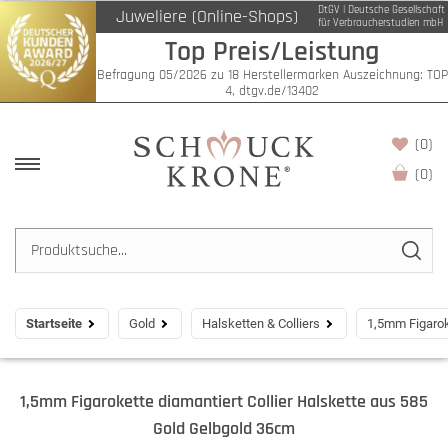
DtGV | Deutsche Gesellschaft
Juweliere (Online-Shops)
für Verbraucherstudien mbH
Top Preis/Leistung
Befragung 05/2026 zu 18 Herstellermarken Auszeichnung: TOP
4, dtgv.de/13402
(0)
(
0
)
Startseite
Gold
Halsketten & Colliers
1,5mm Figarok
1,5mm Figarokette diamantiert Collier Halskette aus 585
Gold Gelbgold 36cm