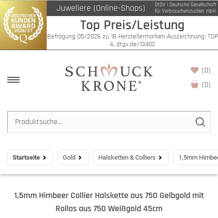
DtGV | Deutsche Gesellschaft
Juweliere (Online-Shops)
für Verbraucherstudien mbH
Top Preis/Leistung
Befragung 05/2026 zu 18 Herstellermarken Auszeichnung: TOP
4, dtgv.de/13402
(0)
(
0
)
Startseite
Gold
Halsketten & Colliers
1,5mm Himbeer
1,5mm Himbeer Collier Halskette aus 750 Gelbgold mit
Rollos aus 750 Weißgold 45cm