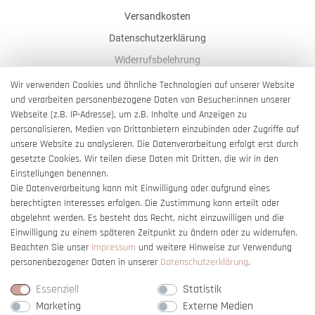
Versandkosten
Datenschutzerklärung
Widerrufsbelehrung
AGB
Wir verwenden Cookies und ähnliche Technologien auf unserer Website
und verarbeiten personenbezogene Daten von Besucher:innen unserer
Impressum
Webseite (z.B. IP-Adresse), um z.B. Inhalte und Anzeigen zu
Barrierefreiheitserklärung
personalisieren, Medien von Drittanbietern einzubinden oder Zugriffe auf
unsere Website zu analysieren. Die Datenverarbeitung erfolgt erst durch
gesetzte Cookies. Wir teilen diese Daten mit Dritten, die wir in den
Einstellungen benennen.
Die Datenverarbeitung kann mit Einwilligung oder aufgrund eines
berechtigten Interesses erfolgen. Die Zustimmung kann erteilt oder
Vertrag widerrufen
abgelehnt werden. Es besteht das Recht, nicht einzuwilligen und die
Einwilligung zu einem späteren Zeitpunkt zu ändern oder zu widerrufen.
Beachten Sie unser
Impressum
und weitere Hinweise zur Verwendung
personenbezogener Daten in unserer
Daten­schutz­erklärung
.
Essenziell
Statistik
Marketing
Externe Medien