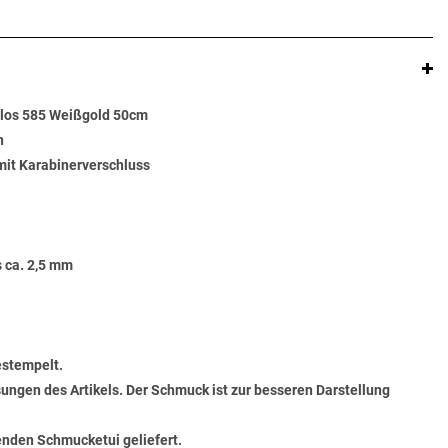
llos 585 Weißgold 50cm
n
 mit Karabinerverschluss
s ca. 2,5 mm
estempelt.
ungen des Artikels. Der Schmuck ist zur besseren Darstellung
senden Schmucketui geliefert.