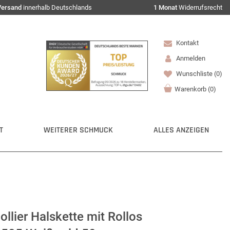
Versand
innerhalb Deutschlands
1 Monat
Widerrufsrecht
Kontakt
Anmelden
Wunschliste
(0)
Warenkorb
(
0
)
T
WEITERER SCHMUCK
ALLES ANZEIGEN
lier Halskette mit Rollos