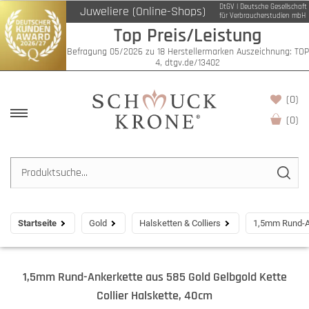
DtGV | Deutsche Gesellschaft
Juweliere (Online-Shops)
für Verbraucherstudien mbH
Top Preis/Leistung
Befragung 05/2026 zu 18 Herstellermarken Auszeichnung: TOP
4, dtgv.de/13402
(0)
(
0
)
Startseite
Gold
Halsketten & Colliers
1,5mm Rund-An
1,5mm Rund-Ankerkette aus 585 Gold Gelbgold Kette
Collier Halskette, 40cm