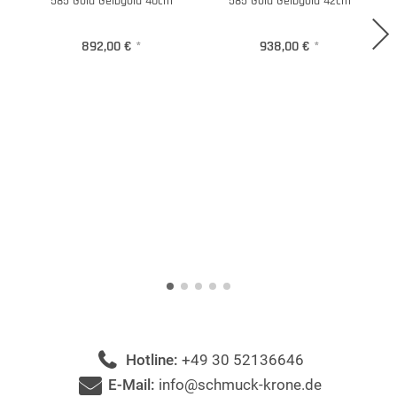
585 Gold Gelbgold 40cm
585 Gold Gelbgold 42cm
892,00 €
*
938,00 €
*
Hotline:
+49 30 52136646
E-Mail:
info@schmuck-krone.de