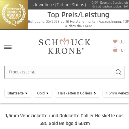
DtGV | Deutsche Gesellschaft
Juweliere (Online-Shops)
für Verbraucherstudien mbH
Top Preis/Leistung
Befragung 05/2026 zu 18 Herstellermarken Auszeichnung: TOP
4, dtgv.de/13402
(0)
(
0
)
Startseite
Gold
Halsketten & Colliers
1,5mm Venezia
1,5mm Veneziakette rund Goldkette Collier Halskette aus
585 Gold Gelbgold 60cm