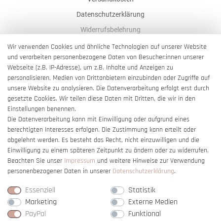
Datenschutzerklärung
Widerrufsbelehrung
AGB
Wir verwenden Cookies und ähnliche Technologien auf unserer Website
und verarbeiten personenbezogene Daten von Besucher:innen unserer
Impressum
Webseite (z.B. IP-Adresse), um z.B. Inhalte und Anzeigen zu
Barrierefreiheitserklärung
personalisieren, Medien von Drittanbietern einzubinden oder Zugriffe auf
unsere Website zu analysieren. Die Datenverarbeitung erfolgt erst durch
gesetzte Cookies. Wir teilen diese Daten mit Dritten, die wir in den
Einstellungen benennen.
Die Datenverarbeitung kann mit Einwilligung oder aufgrund eines
berechtigten Interesses erfolgen. Die Zustimmung kann erteilt oder
Vertrag widerrufen
abgelehnt werden. Es besteht das Recht, nicht einzuwilligen und die
Einwilligung zu einem späteren Zeitpunkt zu ändern oder zu widerrufen.
Beachten Sie unser
Impressum
und weitere Hinweise zur Verwendung
personenbezogener Daten in unserer
Daten­schutz­erklärung
.
Essenziell
Statistik
Marketing
Externe Medien
PayPal
Funktional