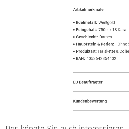
Artikelmerkmale
Edelmetall
Weißgold
Feingehalt
750er / 18 Karat
Geschlecht
Damen
Hauptstein & Perlen
- Ohne 
Produktart
Halskette & Collie
EAN
4053642354402
EU Beauftragter
Kundenbewertung
Das könnte Sie auch interessieren