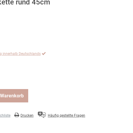
skette rund 45cm
ng innerhalb Deutschlands
 Warenkorb
hliste
Drucken
Häufig gestellte Fragen