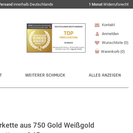
Versand
innerhalb Deutschlands
1 Monat
Widerrufsrecht
Kontakt
Anmelden
Wunschliste
(0)
Warenkorb
(
0
)
T
WEITERER SCHMUCK
ALLES ANZEIGEN
kette aus 750 Gold Weißgold