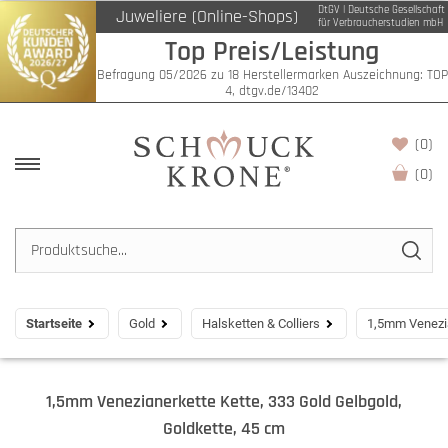
DtGV | Deutsche Gesellschaft
Juweliere (Online-Shops)
für Verbraucherstudien mbH
Top Preis/Leistung
Befragung 05/2026 zu 18 Herstellermarken Auszeichnung: TOP
4, dtgv.de/13402
(0)
(
0
)
Startseite
Gold
Halsketten & Colliers
1,5mm Venezia
1,5mm Venezianerkette Kette, 333 Gold Gelbgold,
Goldkette, 45 cm