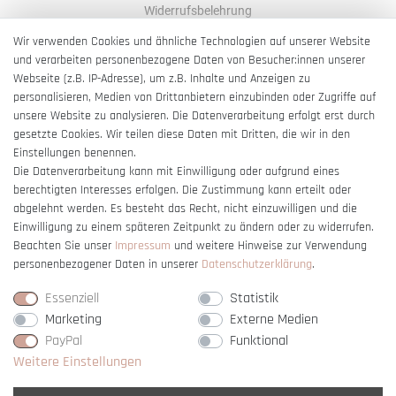
Widerrufsbelehrung
AGB
Wir verwenden Cookies und ähnliche Technologien auf unserer Website
und verarbeiten personenbezogene Daten von Besucher:innen unserer
Impressum
Webseite (z.B. IP-Adresse), um z.B. Inhalte und Anzeigen zu
Barrierefreiheitserklärung
personalisieren, Medien von Drittanbietern einzubinden oder Zugriffe auf
unsere Website zu analysieren. Die Datenverarbeitung erfolgt erst durch
gesetzte Cookies. Wir teilen diese Daten mit Dritten, die wir in den
Einstellungen benennen.
Die Datenverarbeitung kann mit Einwilligung oder aufgrund eines
berechtigten Interesses erfolgen. Die Zustimmung kann erteilt oder
Vertrag widerrufen
abgelehnt werden. Es besteht das Recht, nicht einzuwilligen und die
Einwilligung zu einem späteren Zeitpunkt zu ändern oder zu widerrufen.
Beachten Sie unser
Impressum
und weitere Hinweise zur Verwendung
personenbezogener Daten in unserer
Daten­schutz­erklärung
.
Essenziell
Statistik
Marketing
Externe Medien
PayPal
Funktional
Weitere Einstellungen