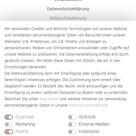
Datenschutzerklärung
Widerrufsbelehrung
AGB
Wir verwenden Cookies und ähnliche Technologien auf unserer Website
und verarbeiten personenbezogene Daten von Besucher:innen unserer
Impressum
Webseite (z.B. IP-Adresse), um z.B. Inhalte und Anzeigen zu
Barrierefreiheitserklärung
personalisieren, Medien von Drittanbietern einzubinden oder Zugriffe auf
unsere Website zu analysieren. Die Datenverarbeitung erfolgt erst durch
gesetzte Cookies. Wir teilen diese Daten mit Dritten, die wir in den
Einstellungen benennen.
Die Datenverarbeitung kann mit Einwilligung oder aufgrund eines
berechtigten Interesses erfolgen. Die Zustimmung kann erteilt oder
Vertrag widerrufen
abgelehnt werden. Es besteht das Recht, nicht einzuwilligen und die
Einwilligung zu einem späteren Zeitpunkt zu ändern oder zu widerrufen.
Beachten Sie unser
Impressum
und weitere Hinweise zur Verwendung
personenbezogener Daten in unserer
Daten­schutz­erklärung
.
Essenziell
Statistik
Marketing
Externe Medien
PayPal
Funktional