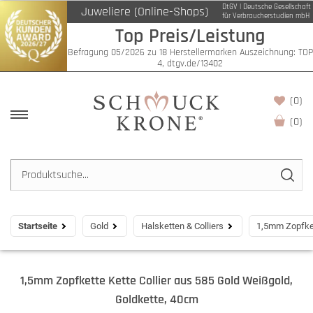
DtGV | Deutsche Gesellschaft
Juweliere (Online-Shops)
für Verbraucherstudien mbH
Top Preis/Leistung
Befragung 05/2026 zu 18 Herstellermarken Auszeichnung: TOP
4, dtgv.de/13402
(0)
(
0
)
Startseite
Gold
Halsketten & Colliers
1,5mm Zopfket
1,5mm Zopfkette Kette Collier aus 585 Gold Weißgold,
Goldkette, 40cm