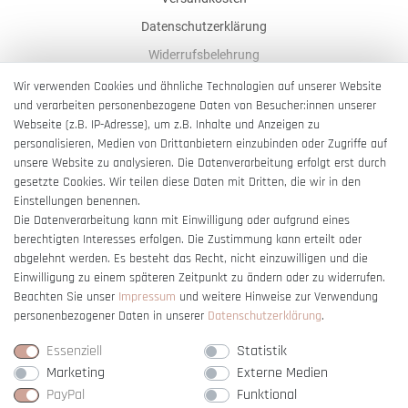
Datenschutzerklärung
Widerrufsbelehrung
AGB
Wir verwenden Cookies und ähnliche Technologien auf unserer Website
und verarbeiten personenbezogene Daten von Besucher:innen unserer
Impressum
Webseite (z.B. IP-Adresse), um z.B. Inhalte und Anzeigen zu
Barrierefreiheitserklärung
personalisieren, Medien von Drittanbietern einzubinden oder Zugriffe auf
unsere Website zu analysieren. Die Datenverarbeitung erfolgt erst durch
gesetzte Cookies. Wir teilen diese Daten mit Dritten, die wir in den
Einstellungen benennen.
Die Datenverarbeitung kann mit Einwilligung oder aufgrund eines
berechtigten Interesses erfolgen. Die Zustimmung kann erteilt oder
Vertrag widerrufen
abgelehnt werden. Es besteht das Recht, nicht einzuwilligen und die
Einwilligung zu einem späteren Zeitpunkt zu ändern oder zu widerrufen.
Beachten Sie unser
Impressum
und weitere Hinweise zur Verwendung
personenbezogener Daten in unserer
Daten­schutz­erklärung
.
Essenziell
Statistik
Marketing
Externe Medien
PayPal
Funktional