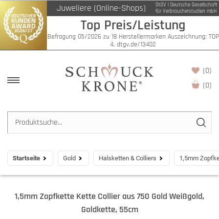
DtGV | Deutsche Gesellschaft
Juweliere (Online-Shops)
für Verbraucherstudien mbH
Top Preis/Leistung
Befragung 05/2026 zu 18 Herstellermarken Auszeichnung: TOP
4, dtgv.de/13402
(0)
(
0
)
Startseite
Gold
Halsketten & Colliers
1,5mm Zopfket
1,5mm Zopfkette Kette Collier aus 750 Gold Weißgold,
Goldkette, 55cm