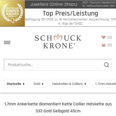
DtGV | Deutsche Gesellschaft
Juweliere (Online-Shops)
für Verbraucherstudien mbH
Top Preis/Leistung
Befragung 05/2026 zu 18 Herstellermarken Auszeichnung: TOP
4, dtgv.de/13402
(0)
(
0
)
Startseite
Gold
Halsketten & Colliers
1,7mm Ankerke
1,7mm Ankerkette diamantiert Kette Collier Halskette aus
333 Gold Gelbgold 45cm