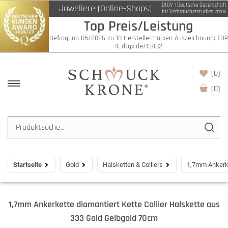
DtGV | Deutsche Gesellschaft
Juweliere (Online-Shops)
für Verbraucherstudien mbH
Top Preis/Leistung
Befragung 05/2026 zu 18 Herstellermarken Auszeichnung: TOP
4, dtgv.de/13402
(0)
(
0
)
Startseite
Gold
Halsketten & Colliers
1,7mm Ankerke
1,7mm Ankerkette diamantiert Kette Collier Halskette aus
333 Gold Gelbgold 70cm