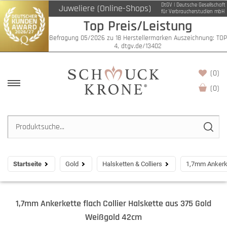
DtGV | Deutsche Gesellschaft
Juweliere (Online-Shops)
für Verbraucherstudien mbH
Top Preis/Leistung
Befragung 05/2026 zu 18 Herstellermarken Auszeichnung: TOP
4, dtgv.de/13402
(0)
(
0
)
Startseite
Gold
Halsketten & Colliers
1,7mm Ankerke
1,7mm Ankerkette flach Collier Halskette aus 375 Gold
Weißgold 42cm