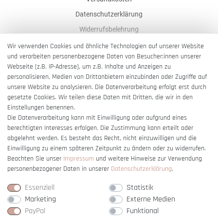
Datenschutzerklärung
Widerrufsbelehrung
AGB
Wir verwenden Cookies und ähnliche Technologien auf unserer Website
und verarbeiten personenbezogene Daten von Besucher:innen unserer
Impressum
Webseite (z.B. IP-Adresse), um z.B. Inhalte und Anzeigen zu
Barrierefreiheitserklärung
personalisieren, Medien von Drittanbietern einzubinden oder Zugriffe auf
unsere Website zu analysieren. Die Datenverarbeitung erfolgt erst durch
gesetzte Cookies. Wir teilen diese Daten mit Dritten, die wir in den
Einstellungen benennen.
Die Datenverarbeitung kann mit Einwilligung oder aufgrund eines
berechtigten Interesses erfolgen. Die Zustimmung kann erteilt oder
Vertrag widerrufen
abgelehnt werden. Es besteht das Recht, nicht einzuwilligen und die
Einwilligung zu einem späteren Zeitpunkt zu ändern oder zu widerrufen.
Beachten Sie unser
Impressum
und weitere Hinweise zur Verwendung
personenbezogener Daten in unserer
Daten­schutz­erklärung
.
Essenziell
Statistik
Marketing
Externe Medien
PayPal
Funktional