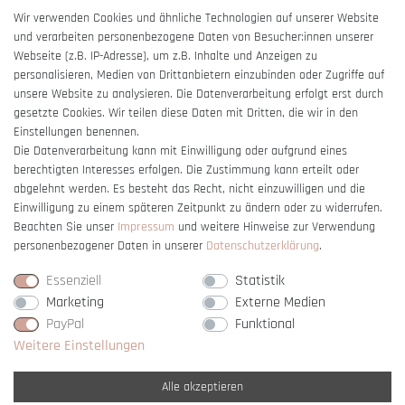
AGB
Wir verwenden Cookies und ähnliche Technologien auf unserer Website
und verarbeiten personenbezogene Daten von Besucher:innen unserer
Impressum
Webseite (z.B. IP-Adresse), um z.B. Inhalte und Anzeigen zu
Barrierefreiheitserklärung
personalisieren, Medien von Drittanbietern einzubinden oder Zugriffe auf
unsere Website zu analysieren. Die Datenverarbeitung erfolgt erst durch
gesetzte Cookies. Wir teilen diese Daten mit Dritten, die wir in den
Einstellungen benennen.
Die Datenverarbeitung kann mit Einwilligung oder aufgrund eines
berechtigten Interesses erfolgen. Die Zustimmung kann erteilt oder
Vertrag widerrufen
abgelehnt werden. Es besteht das Recht, nicht einzuwilligen und die
Einwilligung zu einem späteren Zeitpunkt zu ändern oder zu widerrufen.
Beachten Sie unser
Impressum
und weitere Hinweise zur Verwendung
personenbezogener Daten in unserer
Daten­schutz­erklärung
.
Essenziell
Statistik
Marketing
Externe Medien
PayPal
Funktional
Weitere Einstellungen
Alle akzeptieren