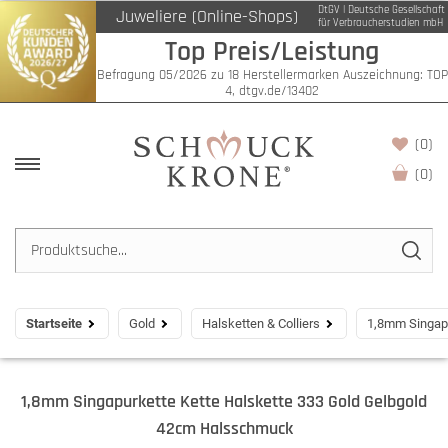
DtGV | Deutsche Gesellschaft
Juweliere (Online-Shops)
für Verbraucherstudien mbH
Top Preis/Leistung
Befragung 05/2026 zu 18 Herstellermarken Auszeichnung: TOP
4, dtgv.de/13402
(0)
(
0
)
Startseite
Gold
Halsketten & Colliers
1,8mm Singapu
1,8mm Singapurkette Kette Halskette 333 Gold Gelbgold
42cm Halsschmuck