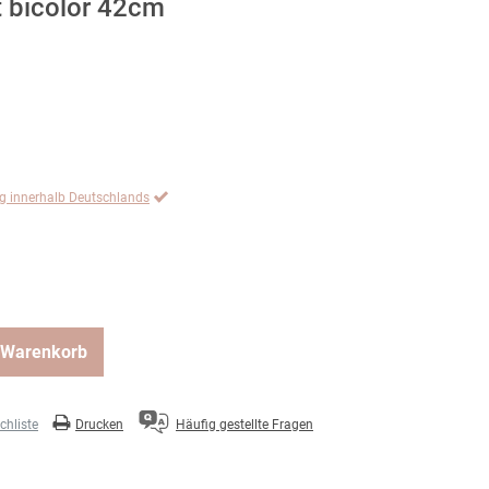
t bicolor 42cm
ng innerhalb Deutschlands
 Warenkorb
hliste
Drucken
Häufig gestellte Fragen