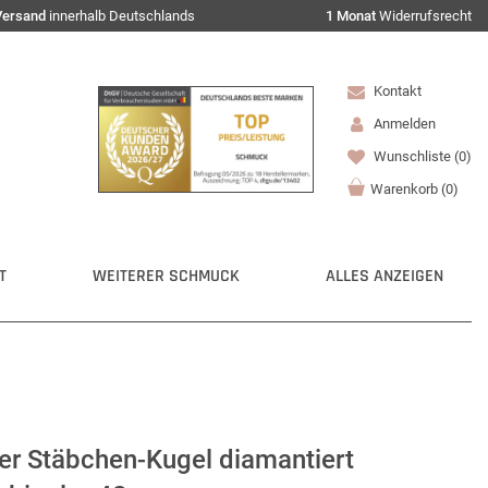
Versand
innerhalb Deutschlands
1 Monat
Widerrufsrecht
Kontakt
Anmelden
Wunschliste
(0)
Warenkorb
(
0
)
T
WEITERER SCHMUCK
ALLES ANZEIGEN
er Stäbchen-Kugel diamantiert