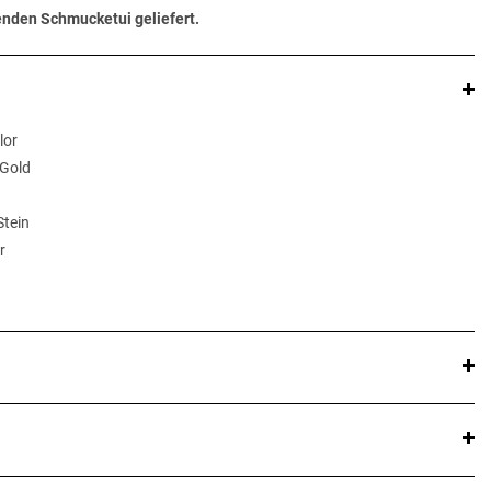
senden Schmucketui geliefert.
lor
 Gold
Stein
r