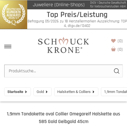
DtGV | Deutsche Gesellschaft
Juweliere (Online-Shops)
für Verbraucherstudien mbH
Top Preis/Leistung
Befragung 05/2026 zu 18 Herstellermarken Auszeichnung: TOP
4, dtgv.de/13402
(0)
(
0
)
Startseite
Gold
Halsketten & Colliers
1,9mm Tondake
1,9mm Tondakette oval Collier Omegareif Halskette aus
585 Gold Gelbgold 45cm