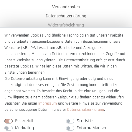
Versandkosten
Datenschutzerklärung
Widerrufsbelehrung
AGB
Wir verwenden Cookies und ähnliche Technologien auf unserer Website
und verarbeiten personenbezogene Daten von Besucher:innen unserer
Impressum
Webseite (z.B. IP-Adresse), um z.B. Inhalte und Anzeigen zu
Barrierefreiheitserklärung
personalisieren, Medien von Drittanbietern einzubinden oder Zugriffe auf
unsere Website zu analysieren. Die Datenverarbeitung erfolgt erst durch
gesetzte Cookies. Wir teilen diese Daten mit Dritten, die wir in den
Einstellungen benennen.
Die Datenverarbeitung kann mit Einwilligung oder aufgrund eines
berechtigten Interesses erfolgen. Die Zustimmung kann erteilt oder
Vertrag widerrufen
abgelehnt werden. Es besteht das Recht, nicht einzuwilligen und die
Einwilligung zu einem späteren Zeitpunkt zu ändern oder zu widerrufen.
Beachten Sie unser
Impressum
und weitere Hinweise zur Verwendung
personenbezogener Daten in unserer
Daten­schutz­erklärung
.
Essenziell
Statistik
Marketing
Externe Medien