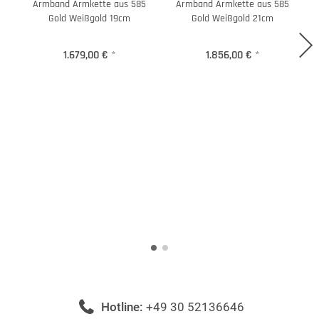
Armband Armkette aus 585
Armband Armkette aus 585
H
Gold Weißgold 19cm
Gold Weißgold 21cm
1.679,00 €
*
1.856,00 €
*
Hotline:
+49 30 52136646