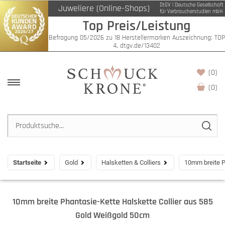
DtGV | Deutsche Gesellschaft
Juweliere (Online-Shops)
für Verbraucherstudien mbH
Top Preis/Leistung
Befragung 05/2026 zu 18 Herstellermarken Auszeichnung: TOP
4, dtgv.de/13402
(0)
(
0
)
Startseite
Gold
Halsketten & Colliers
10mm breite P
10mm breite Phantasie-Kette Halskette Collier aus 585
Gold Weißgold 50cm