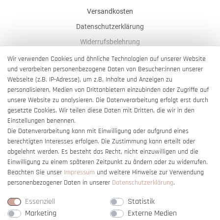
Versandkosten
Datenschutzerklärung
Widerrufsbelehrung
AGB
Wir verwenden Cookies und ähnliche Technologien auf unserer Website
und verarbeiten personenbezogene Daten von Besucher:innen unserer
Impressum
Webseite (z.B. IP-Adresse), um z.B. Inhalte und Anzeigen zu
Barrierefreiheitserklärung
personalisieren, Medien von Drittanbietern einzubinden oder Zugriffe auf
unsere Website zu analysieren. Die Datenverarbeitung erfolgt erst durch
gesetzte Cookies. Wir teilen diese Daten mit Dritten, die wir in den
Einstellungen benennen.
Die Datenverarbeitung kann mit Einwilligung oder aufgrund eines
berechtigten Interesses erfolgen. Die Zustimmung kann erteilt oder
Vertrag widerrufen
abgelehnt werden. Es besteht das Recht, nicht einzuwilligen und die
Einwilligung zu einem späteren Zeitpunkt zu ändern oder zu widerrufen.
Beachten Sie unser
Impressum
und weitere Hinweise zur Verwendung
personenbezogener Daten in unserer
Daten­schutz­erklärung
.
Essenziell
Statistik
Marketing
Externe Medien