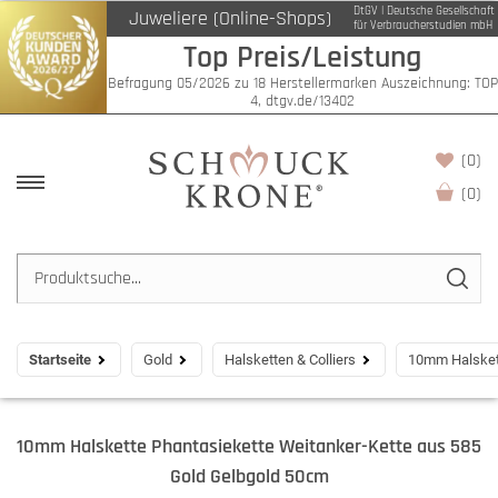
DtGV | Deutsche Gesellschaft
Juweliere (Online-Shops)
für Verbraucherstudien mbH
Top Preis/Leistung
Befragung 05/2026 zu 18 Herstellermarken Auszeichnung: TOP
4, dtgv.de/13402
(0)
(
0
)
Startseite
Gold
Halsketten & Colliers
10mm Halskett
10mm Halskette Phantasiekette Weitanker-Kette aus 585
Gold Gelbgold 50cm