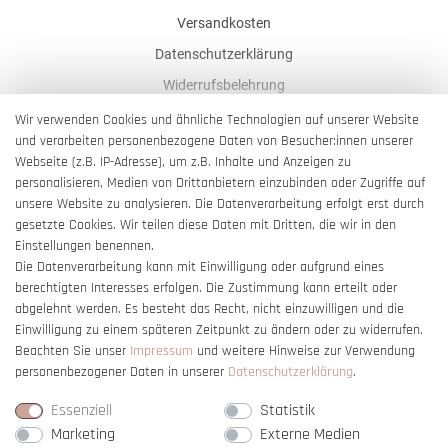
Versandkosten
Datenschutzerklärung
Widerrufsbelehrung
AGB
Wir verwenden Cookies und ähnliche Technologien auf unserer Website
und verarbeiten personenbezogene Daten von Besucher:innen unserer
Impressum
Webseite (z.B. IP-Adresse), um z.B. Inhalte und Anzeigen zu
Barrierefreiheitserklärung
personalisieren, Medien von Drittanbietern einzubinden oder Zugriffe auf
unsere Website zu analysieren. Die Datenverarbeitung erfolgt erst durch
gesetzte Cookies. Wir teilen diese Daten mit Dritten, die wir in den
Einstellungen benennen.
Die Datenverarbeitung kann mit Einwilligung oder aufgrund eines
berechtigten Interesses erfolgen. Die Zustimmung kann erteilt oder
Vertrag widerrufen
abgelehnt werden. Es besteht das Recht, nicht einzuwilligen und die
Einwilligung zu einem späteren Zeitpunkt zu ändern oder zu widerrufen.
Beachten Sie unser
Impressum
und weitere Hinweise zur Verwendung
personenbezogener Daten in unserer
Daten­schutz­erklärung
.
Essenziell
Statistik
Marketing
Externe Medien