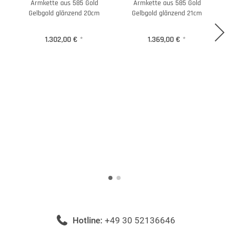
Armkette aus 585 Gold
Armkette aus 585 Gold
H
Gelbgold glänzend 20cm
Gelbgold glänzend 21cm
1.302,00 €
*
1.369,00 €
*
Hotline:
+49 30 52136646