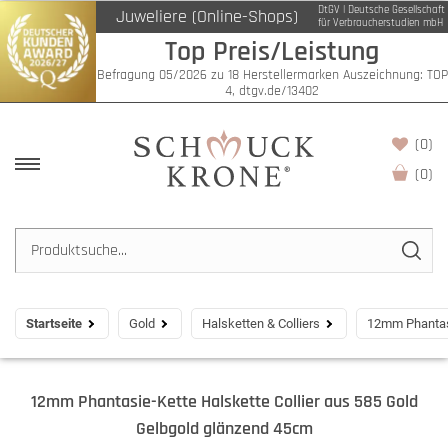
DtGV | Deutsche Gesellschaft
Juweliere (Online-Shops)
für Verbraucherstudien mbH
Top Preis/Leistung
Befragung 05/2026 zu 18 Herstellermarken Auszeichnung: TOP
4, dtgv.de/13402
(0)
(
0
)
Startseite
Gold
Halsketten & Colliers
12mm Phantasi
12mm Phantasie-Kette Halskette Collier aus 585 Gold
Gelbgold glänzend 45cm