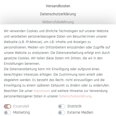
Versandkosten
Datenschutzerklärung
Widerrufsbelehrung
AGB
Wir verwenden Cookies und ähnliche Technologien auf unserer Website
und verarbeiten personenbezogene Daten von Besucher:innen unserer
Impressum
Webseite (z.B. IP-Adresse), um z.B. Inhalte und Anzeigen zu
Barrierefreiheitserklärung
personalisieren, Medien von Drittanbietern einzubinden oder Zugriffe auf
unsere Website zu analysieren. Die Datenverarbeitung erfolgt erst durch
gesetzte Cookies. Wir teilen diese Daten mit Dritten, die wir in den
Einstellungen benennen.
Die Datenverarbeitung kann mit Einwilligung oder aufgrund eines
berechtigten Interesses erfolgen. Die Zustimmung kann erteilt oder
Vertrag widerrufen
abgelehnt werden. Es besteht das Recht, nicht einzuwilligen und die
Einwilligung zu einem späteren Zeitpunkt zu ändern oder zu widerrufen.
Beachten Sie unser
Impressum
und weitere Hinweise zur Verwendung
personenbezogener Daten in unserer
Daten­schutz­erklärung
.
Essenziell
Statistik
Marketing
Externe Medien