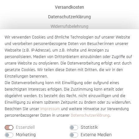
Versandkosten
Datenschutzerklärung
Widerrufsbelehrung
AGB
Wir verwenden Cookies und ähnliche Technologien auf unserer Website
und verarbeiten personenbezogene Daten von Besucher:innen unserer
Impressum
Webseite (z.B. IP-Adresse), um z.B. Inhalte und Anzeigen zu
Barrierefreiheitserklärung
personalisieren, Medien von Drittanbietern einzubinden oder Zugriffe auf
unsere Website zu analysieren. Die Datenverarbeitung erfolgt erst durch
gesetzte Cookies. Wir teilen diese Daten mit Dritten, die wir in den
Einstellungen benennen.
Die Datenverarbeitung kann mit Einwilligung oder aufgrund eines
berechtigten Interesses erfolgen. Die Zustimmung kann erteilt oder
Vertrag widerrufen
abgelehnt werden. Es besteht das Recht, nicht einzuwilligen und die
Einwilligung zu einem späteren Zeitpunkt zu ändern oder zu widerrufen.
Beachten Sie unser
Impressum
und weitere Hinweise zur Verwendung
personenbezogener Daten in unserer
Daten­schutz­erklärung
.
Essenziell
Statistik
Marketing
Externe Medien