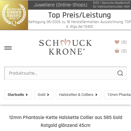
DtGV | Deutsche Gesellschaft
Juweliere (Online-Shops)
für Verbraucherstudien mbH
Top Preis/Leistung
Befragung 05/2026 zu 18 Herstellermarken Auszeichnung: TOP
4, dtgv.de/13402
(0)
(
0
)
Startseite
Gold
Halsketten & Colliers
12mm Phantasi
12mm Phantasie-Kette Halskette Collier aus 585 Gold
Rotgold glänzend 45cm