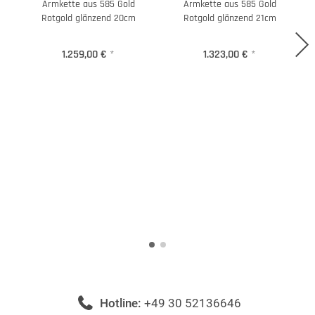
Armkette aus 585 Gold
Armkette aus 585 Gold
H
Rotgold glänzend 20cm
Rotgold glänzend 21cm
1.259,00 €
*
1.323,00 €
*
Hotline:
+49 30 52136646