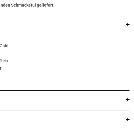
senden Schmucketui geliefert.
 Gold
Stein
r