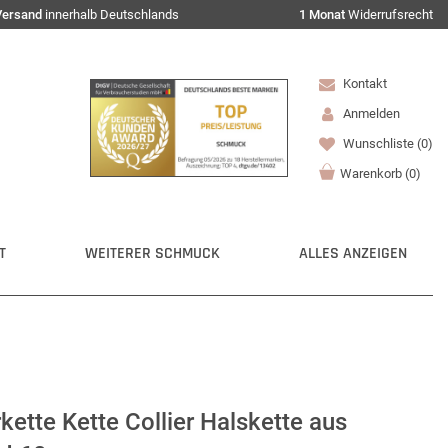
Versand
innerhalb Deutschlands
1 Monat
Widerrufsrecht
Kontakt
Anmelden
Wunschliste
(0)
Warenkorb
(
0
)
T
WEITERER SCHMUCK
ALLES ANZEIGEN
tte Kette Collier Halskette aus