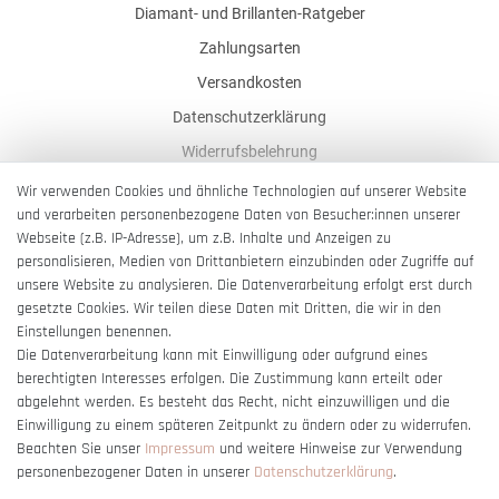
Diamant- und Brillanten-Ratgeber
Zahlungsarten
Versandkosten
Datenschutzerklärung
Widerrufsbelehrung
AGB
Wir verwenden Cookies und ähnliche Technologien auf unserer Website
und verarbeiten personenbezogene Daten von Besucher:innen unserer
Impressum
Webseite (z.B. IP-Adresse), um z.B. Inhalte und Anzeigen zu
Barrierefreiheitserklärung
personalisieren, Medien von Drittanbietern einzubinden oder Zugriffe auf
unsere Website zu analysieren. Die Datenverarbeitung erfolgt erst durch
gesetzte Cookies. Wir teilen diese Daten mit Dritten, die wir in den
Einstellungen benennen.
Die Datenverarbeitung kann mit Einwilligung oder aufgrund eines
berechtigten Interesses erfolgen. Die Zustimmung kann erteilt oder
Vertrag widerrufen
abgelehnt werden. Es besteht das Recht, nicht einzuwilligen und die
Einwilligung zu einem späteren Zeitpunkt zu ändern oder zu widerrufen.
Beachten Sie unser
Impressum
und weitere Hinweise zur Verwendung
personenbezogener Daten in unserer
Daten­schutz­erklärung
.