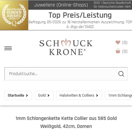
DtGV | Deutsche Gesellschaft
Juweliere (Online-Shops)
für Verbraucherstudien mbH
Top Preis/Leistung
Befragung 05/2026 zu 18 Herstellermarken Auszeichnung: TOP
4, dtgv.de/13402
(0)
(
0
)
Startseite
Gold
Halsketten & Colliers
1mm Schlangen
1mm Schlangenkette Kette Collier aus 585 Gold
Weißgold, 42cm, Damen