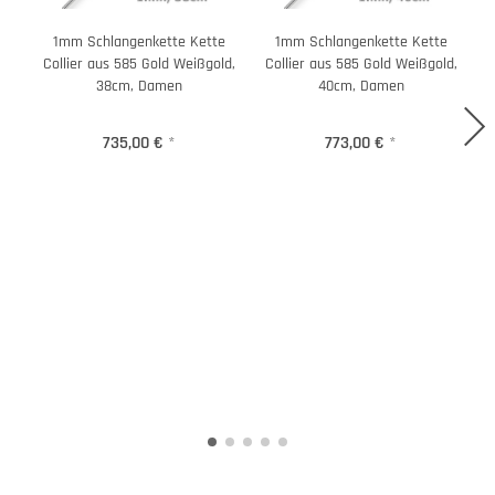
1mm Schlangenkette Kette
1mm Schlangenkette Kette
Collier aus 585 Gold Weißgold,
Collier aus 585 Gold Weißgold,
C
38cm, Damen
40cm, Damen
735,00 €
*
773,00 €
*