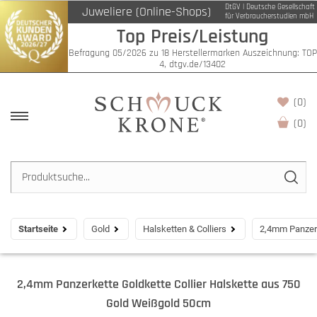
DtGV | Deutsche Gesellschaft
Juweliere (Online-Shops)
für Verbraucherstudien mbH
Top Preis/Leistung
Befragung 05/2026 zu 18 Herstellermarken Auszeichnung: TOP
4, dtgv.de/13402
(0)
(
0
)
Startseite
Gold
Halsketten & Colliers
2,4mm Panzerk
2,4mm Panzerkette Goldkette Collier Halskette aus 750
Gold Weißgold 50cm