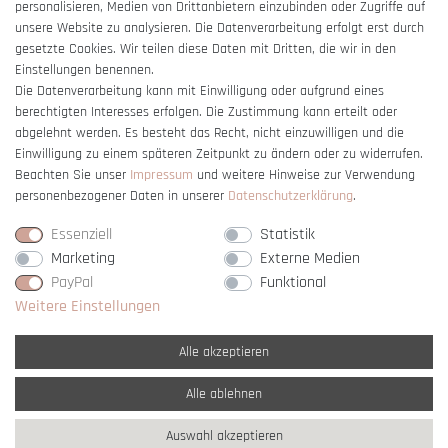
Barrierefreiheitserklärung
personalisieren, Medien von Drittanbietern einzubinden oder Zugriffe auf
unsere Website zu analysieren. Die Datenverarbeitung erfolgt erst durch
gesetzte Cookies. Wir teilen diese Daten mit Dritten, die wir in den
Einstellungen benennen.
Die Datenverarbeitung kann mit Einwilligung oder aufgrund eines
berechtigten Interesses erfolgen. Die Zustimmung kann erteilt oder
Vertrag widerrufen
abgelehnt werden. Es besteht das Recht, nicht einzuwilligen und die
Einwilligung zu einem späteren Zeitpunkt zu ändern oder zu widerrufen.
Beachten Sie unser
Impressum
und weitere Hinweise zur Verwendung
personenbezogener Daten in unserer
Daten­schutz­erklärung
.
Essenziell
Statistik
Marketing
Externe Medien
PayPal
Funktional
Weitere Einstellungen
Alle akzeptieren
Alle ablehnen
* Alle Preise verstehen sich inkl. gesetzl. MwSt. und
zzgl. Versandkosten
Auswahl akzeptieren
** Nur innerhalb Deutschlands
© copyright 2007-2026 Schmuck Krone / Alle