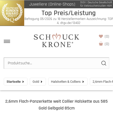
DtGV | Deutsche Gesellschaft
Juweliere (Online-Shops)
für Verbraucherstudien mbH
Top Preis/Leistung
Befragung 05/2026 zu 18 Herstellermarken Auszeichnung: TOP
4, dtgv.de/13402
(0)
(
0
)
Startseite
Gold
Halsketten & Colliers
2,6mm Flach-P
2,6mm Flach-Panzerkette weit Collier Halskette aus 585
Gold Gelbgold 85cm