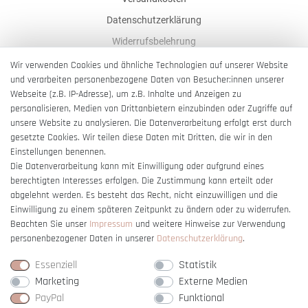
Datenschutzerklärung
Widerrufsbelehrung
AGB
Wir verwenden Cookies und ähnliche Technologien auf unserer Website
und verarbeiten personenbezogene Daten von Besucher:innen unserer
Impressum
Webseite (z.B. IP-Adresse), um z.B. Inhalte und Anzeigen zu
Barrierefreiheitserklärung
personalisieren, Medien von Drittanbietern einzubinden oder Zugriffe auf
unsere Website zu analysieren. Die Datenverarbeitung erfolgt erst durch
gesetzte Cookies. Wir teilen diese Daten mit Dritten, die wir in den
Einstellungen benennen.
Die Datenverarbeitung kann mit Einwilligung oder aufgrund eines
berechtigten Interesses erfolgen. Die Zustimmung kann erteilt oder
Vertrag widerrufen
abgelehnt werden. Es besteht das Recht, nicht einzuwilligen und die
Einwilligung zu einem späteren Zeitpunkt zu ändern oder zu widerrufen.
Beachten Sie unser
Impressum
und weitere Hinweise zur Verwendung
personenbezogener Daten in unserer
Daten­schutz­erklärung
.
Essenziell
Statistik
Marketing
Externe Medien
PayPal
Funktional