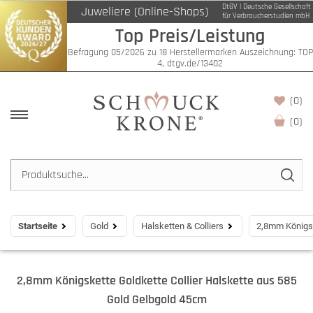
DtGV | Deutsche Gesellschaft
Juweliere (Online-Shops)
für Verbraucherstudien mbH
Top Preis/Leistung
Befragung 05/2026 zu 18 Herstellermarken Auszeichnung: TOP
4, dtgv.de/13402
(0)
(
0
)
Startseite
Gold
Halsketten & Colliers
2,8mm Königsk
2,8mm Königskette Goldkette Collier Halskette aus 585
Gold Gelbgold 45cm