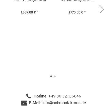
585 Gold Gelbgold 18cm
585 Gold Gelbgold 19cm
1.687,00 €
*
1.775,00 €
*
Hotline:
+49 30 52136646
E-Mail:
info@schmuck-krone.de