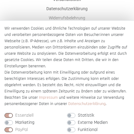
Datenschutzerklärung
Widerrufsbelehrung
AGB
Wir verwenden Cookies und ähnliche Technologien auf unserer Website
und verarbeiten personenbezogene Daten von Besucher:innen unserer
Impressum
Webseite (z.B. IP-Adresse), um z.B. Inhalte und Anzeigen zu
Barrierefreiheitserklärung
personalisieren, Medien von Drittanbietern einzubinden oder Zugriffe auf
unsere Website zu analysieren. Die Datenverarbeitung erfolgt erst durch
gesetzte Cookies. Wir teilen diese Daten mit Dritten, die wir in den
Einstellungen benennen.
Die Datenverarbeitung kann mit Einwilligung oder aufgrund eines
berechtigten Interesses erfolgen. Die Zustimmung kann erteilt oder
Vertrag widerrufen
abgelehnt werden. Es besteht das Recht, nicht einzuwilligen und die
Einwilligung zu einem späteren Zeitpunkt zu ändern oder zu widerrufen.
Beachten Sie unser
Impressum
und weitere Hinweise zur Verwendung
personenbezogener Daten in unserer
Daten­schutz­erklärung
.
Essenziell
Statistik
Marketing
Externe Medien
PayPal
Funktional