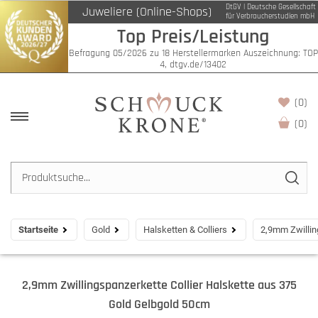
DtGV | Deutsche Gesellschaft
Juweliere (Online-Shops)
für Verbraucherstudien mbH
Top Preis/Leistung
Befragung 05/2026 zu 18 Herstellermarken Auszeichnung: TOP
4, dtgv.de/13402
(0)
(
0
)
Startseite
Gold
Halsketten & Colliers
2,9mm Zwillin
2,9mm Zwillingspanzerkette Collier Halskette aus 375
Gold Gelbgold 50cm