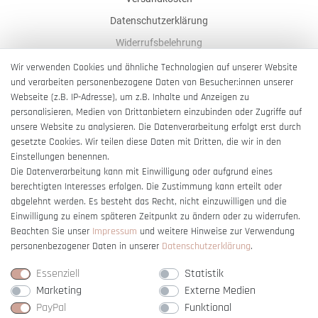
Datenschutzerklärung
Widerrufsbelehrung
AGB
Wir verwenden Cookies und ähnliche Technologien auf unserer Website
und verarbeiten personenbezogene Daten von Besucher:innen unserer
Impressum
Webseite (z.B. IP-Adresse), um z.B. Inhalte und Anzeigen zu
Barrierefreiheitserklärung
personalisieren, Medien von Drittanbietern einzubinden oder Zugriffe auf
unsere Website zu analysieren. Die Datenverarbeitung erfolgt erst durch
gesetzte Cookies. Wir teilen diese Daten mit Dritten, die wir in den
Einstellungen benennen.
Die Datenverarbeitung kann mit Einwilligung oder aufgrund eines
berechtigten Interesses erfolgen. Die Zustimmung kann erteilt oder
Vertrag widerrufen
abgelehnt werden. Es besteht das Recht, nicht einzuwilligen und die
Einwilligung zu einem späteren Zeitpunkt zu ändern oder zu widerrufen.
Beachten Sie unser
Impressum
und weitere Hinweise zur Verwendung
personenbezogener Daten in unserer
Daten­schutz­erklärung
.
Essenziell
Statistik
Marketing
Externe Medien
PayPal
Funktional