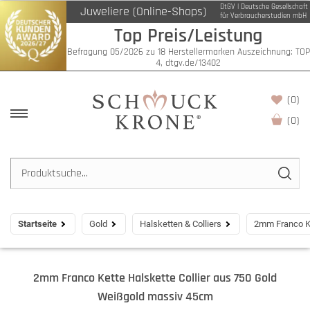
DtGV | Deutsche Gesellschaft
Juweliere (Online-Shops)
für Verbraucherstudien mbH
Top Preis/Leistung
Befragung 05/2026 zu 18 Herstellermarken Auszeichnung: TOP
4, dtgv.de/13402
(0)
(
0
)
Startseite
Gold
Halsketten & Colliers
2mm Franco Ke
2mm Franco Kette Halskette Collier aus 750 Gold
Weißgold massiv 45cm