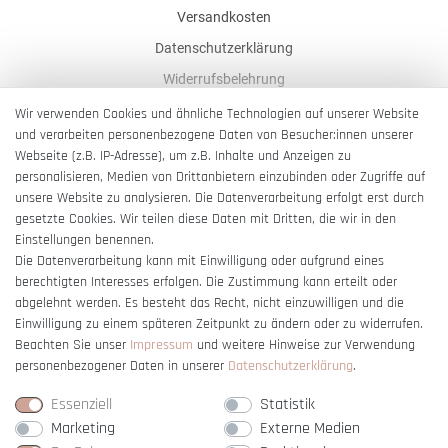
Versandkosten
Datenschutzerklärung
Widerrufsbelehrung
AGB
Wir verwenden Cookies und ähnliche Technologien auf unserer Website
und verarbeiten personenbezogene Daten von Besucher:innen unserer
Impressum
Webseite (z.B. IP-Adresse), um z.B. Inhalte und Anzeigen zu
Barrierefreiheitserklärung
personalisieren, Medien von Drittanbietern einzubinden oder Zugriffe auf
unsere Website zu analysieren. Die Datenverarbeitung erfolgt erst durch
gesetzte Cookies. Wir teilen diese Daten mit Dritten, die wir in den
Einstellungen benennen.
Die Datenverarbeitung kann mit Einwilligung oder aufgrund eines
berechtigten Interesses erfolgen. Die Zustimmung kann erteilt oder
Vertrag widerrufen
abgelehnt werden. Es besteht das Recht, nicht einzuwilligen und die
Einwilligung zu einem späteren Zeitpunkt zu ändern oder zu widerrufen.
Beachten Sie unser
Impressum
und weitere Hinweise zur Verwendung
personenbezogener Daten in unserer
Daten­schutz­erklärung
.
Essenziell
Statistik
Marketing
Externe Medien