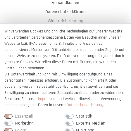
Versandkosten
Datenschutzerklärung
Widerrufsbelehrung
AGB
Wir verwenden Cookies und ähnliche Technologien auf unserer Website
und verarbeiten personenbezogene Daten von Besucher:innen unserer
Impressum
Webseite (z.B. IP-Adresse), um z.B. Inhalte und Anzeigen zu
Barrierefreiheitserklärung
personalisieren, Medien von Drittanbietern einzubinden oder Zugriffe auf
unsere Website zu analysieren. Die Datenverarbeitung erfolgt erst durch
gesetzte Cookies. Wir teilen diese Daten mit Dritten, die wir in den
Einstellungen benennen.
Die Datenverarbeitung kann mit Einwilligung oder aufgrund eines
berechtigten Interesses erfolgen. Die Zustimmung kann erteilt oder
Vertrag widerrufen
abgelehnt werden. Es besteht das Recht, nicht einzuwilligen und die
Einwilligung zu einem späteren Zeitpunkt zu ändern oder zu widerrufen.
Beachten Sie unser
Impressum
und weitere Hinweise zur Verwendung
personenbezogener Daten in unserer
Daten­schutz­erklärung
.
Essenziell
Statistik
Marketing
Externe Medien
PayPal
Funktional