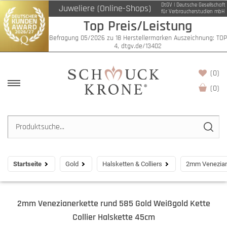
DtGV | Deutsche Gesellschaft
Juweliere (Online-Shops)
für Verbraucherstudien mbH
Top Preis/Leistung
Befragung 05/2026 zu 18 Herstellermarken Auszeichnung: TOP
4, dtgv.de/13402
(0)
(
0
)
Startseite
Gold
Halsketten & Colliers
2mm Veneziane
2mm Venezianerkette rund 585 Gold Weißgold Kette
Collier Halskette 45cm