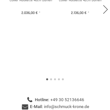
Collier Halskette 40cm Damen
Collier Halskette 42cm Damen
C
2.036,00 €
*
2.136,00 €
*
Hotline:
+49 30 52136646
E-Mail:
info@schmuck-krone.de