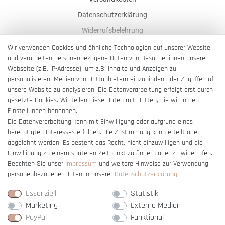
Datenschutzerklärung
Widerrufsbelehrung
AGB
Wir verwenden Cookies und ähnliche Technologien auf unserer Website
und verarbeiten personenbezogene Daten von Besucher:innen unserer
Impressum
Webseite (z.B. IP-Adresse), um z.B. Inhalte und Anzeigen zu
Barrierefreiheitserklärung
personalisieren, Medien von Drittanbietern einzubinden oder Zugriffe auf
unsere Website zu analysieren. Die Datenverarbeitung erfolgt erst durch
gesetzte Cookies. Wir teilen diese Daten mit Dritten, die wir in den
Einstellungen benennen.
Die Datenverarbeitung kann mit Einwilligung oder aufgrund eines
berechtigten Interesses erfolgen. Die Zustimmung kann erteilt oder
Vertrag widerrufen
abgelehnt werden. Es besteht das Recht, nicht einzuwilligen und die
Einwilligung zu einem späteren Zeitpunkt zu ändern oder zu widerrufen.
Beachten Sie unser
Impressum
und weitere Hinweise zur Verwendung
personenbezogener Daten in unserer
Daten­schutz­erklärung
.
Essenziell
Statistik
Marketing
Externe Medien
PayPal
Funktional