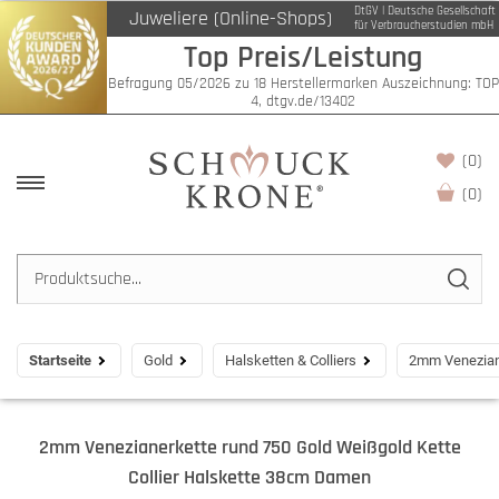
DtGV | Deutsche Gesellschaft
Juweliere (Online-Shops)
für Verbraucherstudien mbH
Top Preis/Leistung
Befragung 05/2026 zu 18 Herstellermarken Auszeichnung: TOP
4, dtgv.de/13402
(0)
(
0
)
Startseite
Gold
Halsketten & Colliers
2mm Veneziane
2mm Venezianerkette rund 750 Gold Weißgold Kette
Collier Halskette 38cm Damen