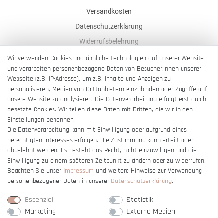
Versandkosten
Datenschutzerklärung
Widerrufsbelehrung
AGB
Wir verwenden Cookies und ähnliche Technologien auf unserer Website
und verarbeiten personenbezogene Daten von Besucher:innen unserer
Impressum
Webseite (z.B. IP-Adresse), um z.B. Inhalte und Anzeigen zu
Barrierefreiheitserklärung
personalisieren, Medien von Drittanbietern einzubinden oder Zugriffe auf
unsere Website zu analysieren. Die Datenverarbeitung erfolgt erst durch
gesetzte Cookies. Wir teilen diese Daten mit Dritten, die wir in den
Einstellungen benennen.
Die Datenverarbeitung kann mit Einwilligung oder aufgrund eines
berechtigten Interesses erfolgen. Die Zustimmung kann erteilt oder
Vertrag widerrufen
abgelehnt werden. Es besteht das Recht, nicht einzuwilligen und die
Einwilligung zu einem späteren Zeitpunkt zu ändern oder zu widerrufen.
Beachten Sie unser
Impressum
und weitere Hinweise zur Verwendung
personenbezogener Daten in unserer
Daten­schutz­erklärung
.
Essenziell
Statistik
Marketing
Externe Medien