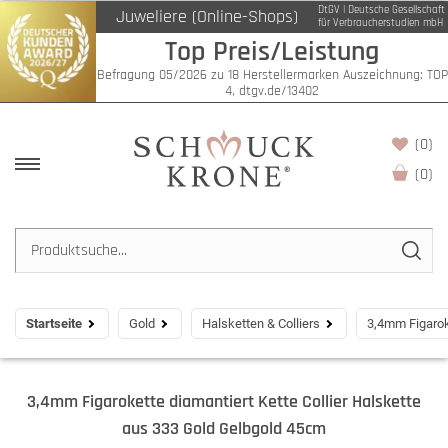
DtGV | Deutsche Gesellschaft
Juweliere (Online-Shops)
für Verbraucherstudien mbH
Top Preis/Leistung
Befragung 05/2026 zu 18 Herstellermarken Auszeichnung: TOP
4, dtgv.de/13402
(0)
(
0
)
Startseite
Gold
Halsketten & Colliers
3,4mm Figarok
3,4mm Figarokette diamantiert Kette Collier Halskette
aus 333 Gold Gelbgold 45cm