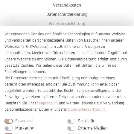
Versandkosten
Datenschutzerklärung
Widerrufsbelehrung
AGB
Wir verwenden Cookies und ähnliche Technologien auf unserer Website
und verarbeiten personenbezogene Daten von Besucher:innen unserer
Impressum
Webseite (z.B. IP-Adresse), um z.B. Inhalte und Anzeigen zu
Barrierefreiheitserklärung
personalisieren, Medien von Drittanbietern einzubinden oder Zugriffe auf
unsere Website zu analysieren. Die Datenverarbeitung erfolgt erst durch
gesetzte Cookies. Wir teilen diese Daten mit Dritten, die wir in den
Einstellungen benennen.
Die Datenverarbeitung kann mit Einwilligung oder aufgrund eines
berechtigten Interesses erfolgen. Die Zustimmung kann erteilt oder
Vertrag widerrufen
abgelehnt werden. Es besteht das Recht, nicht einzuwilligen und die
Einwilligung zu einem späteren Zeitpunkt zu ändern oder zu widerrufen.
Beachten Sie unser
Impressum
und weitere Hinweise zur Verwendung
personenbezogener Daten in unserer
Daten­schutz­erklärung
.
Essenziell
Statistik
Marketing
Externe Medien