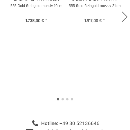
Armkette Armschmuck aus
Armkette Armschmuck aus
585 Gold Gelbgold massiv 19cm
585 Gold Gelbgold massiv 21cm
1.738,00 €
*
1.917,00 €
*
Hotline:
+49 30 52136646