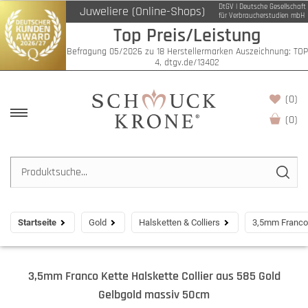
DtGV | Deutsche Gesellschaft
Juweliere (Online-Shops)
für Verbraucherstudien mbH
Top Preis/Leistung
Befragung 05/2026 zu 18 Herstellermarken Auszeichnung: TOP
4, dtgv.de/13402
(0)
(
0
)
Startseite
Gold
Halsketten & Colliers
3,5mm Franco 
3,5mm Franco Kette Halskette Collier aus 585 Gold
Gelbgold massiv 50cm