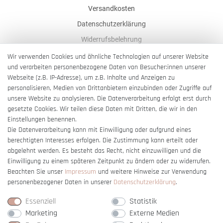
Versandkosten
Datenschutzerklärung
Widerrufsbelehrung
AGB
Wir verwenden Cookies und ähnliche Technologien auf unserer Website
und verarbeiten personenbezogene Daten von Besucher:innen unserer
Impressum
Webseite (z.B. IP-Adresse), um z.B. Inhalte und Anzeigen zu
Barrierefreiheitserklärung
personalisieren, Medien von Drittanbietern einzubinden oder Zugriffe auf
unsere Website zu analysieren. Die Datenverarbeitung erfolgt erst durch
gesetzte Cookies. Wir teilen diese Daten mit Dritten, die wir in den
Einstellungen benennen.
Die Datenverarbeitung kann mit Einwilligung oder aufgrund eines
berechtigten Interesses erfolgen. Die Zustimmung kann erteilt oder
Vertrag widerrufen
abgelehnt werden. Es besteht das Recht, nicht einzuwilligen und die
Einwilligung zu einem späteren Zeitpunkt zu ändern oder zu widerrufen.
Beachten Sie unser
Impressum
und weitere Hinweise zur Verwendung
personenbezogener Daten in unserer
Daten­schutz­erklärung
.
Essenziell
Statistik
Marketing
Externe Medien