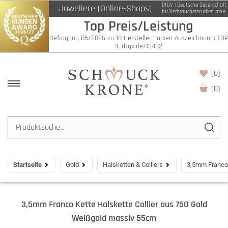
DtGV | Deutsche Gesellschaft
Juweliere (Online-Shops)
für Verbraucherstudien mbH
Top Preis/Leistung
Befragung 05/2026 zu 18 Herstellermarken Auszeichnung: TOP
4, dtgv.de/13402
(0)
(
0
)
Startseite
Gold
Halsketten & Colliers
3,5mm Franco 
3,5mm Franco Kette Halskette Collier aus 750 Gold
Weißgold massiv 55cm