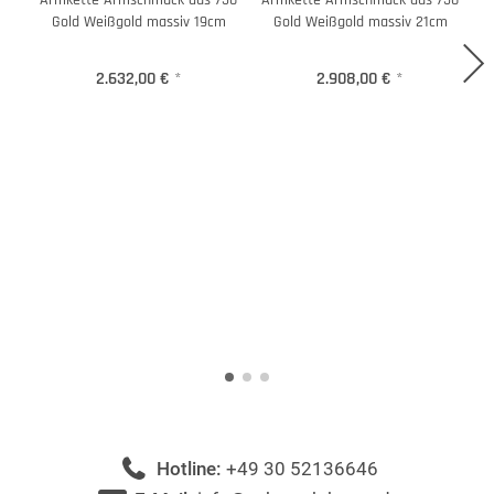
Armkette Armschmuck aus 750
Armkette Armschmuck aus 750
Gold Weißgold massiv 19cm
Gold Weißgold massiv 21cm
2.632,00 €
*
2.908,00 €
*
Hotline:
+49 30 52136646