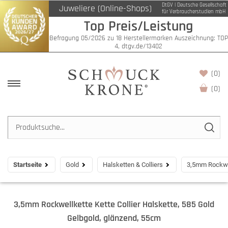
DtGV | Deutsche Gesellschaft
Juweliere (Online-Shops)
für Verbraucherstudien mbH
Top Preis/Leistung
Befragung 05/2026 zu 18 Herstellermarken Auszeichnung: TOP
4, dtgv.de/13402
(0)
(
0
)
Startseite
Gold
Halsketten & Colliers
3,5mm Rockwel
3,5mm Rockwellkette Kette Collier Halskette, 585 Gold
Gelbgold, glänzend, 55cm