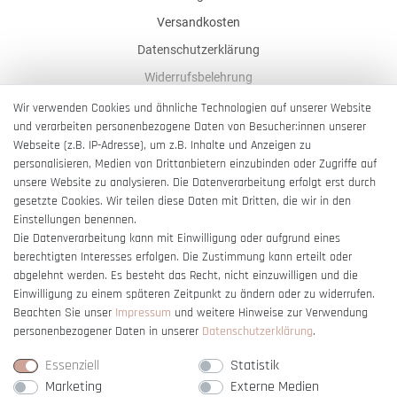
Versandkosten
Datenschutzerklärung
Widerrufsbelehrung
AGB
Wir verwenden Cookies und ähnliche Technologien auf unserer Website
und verarbeiten personenbezogene Daten von Besucher:innen unserer
Impressum
Webseite (z.B. IP-Adresse), um z.B. Inhalte und Anzeigen zu
Barrierefreiheitserklärung
personalisieren, Medien von Drittanbietern einzubinden oder Zugriffe auf
unsere Website zu analysieren. Die Datenverarbeitung erfolgt erst durch
gesetzte Cookies. Wir teilen diese Daten mit Dritten, die wir in den
Einstellungen benennen.
Die Datenverarbeitung kann mit Einwilligung oder aufgrund eines
berechtigten Interesses erfolgen. Die Zustimmung kann erteilt oder
Vertrag widerrufen
abgelehnt werden. Es besteht das Recht, nicht einzuwilligen und die
Einwilligung zu einem späteren Zeitpunkt zu ändern oder zu widerrufen.
Beachten Sie unser
Impressum
und weitere Hinweise zur Verwendung
personenbezogener Daten in unserer
Daten­schutz­erklärung
.
Essenziell
Statistik
Marketing
Externe Medien