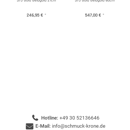
375 Gold Gelbgold 21cm
375 Gold Gelbgold 60cm
246,95 €
*
547,00 €
*
Hotline:
+49 30 52136646
E-Mail:
info@schmuck-krone.de