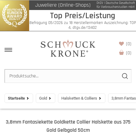
DtGV | Deutsche Gesellschaft
Juweliere (Online-Shops)
für Verbraucherstudien mbH
Top Preis/Leistung
Befragung 05/2026 zu 18 Herstellermarken Auszeichnung: TOP
4, dtgv.de/13402
(0)
(
0
)
Startseite
Gold
Halsketten & Colliers
3,8mm Fantasi
3,8mm Fantasiekette Goldkette Collier Halskette aus 375
Gold Gelbgold 50cm