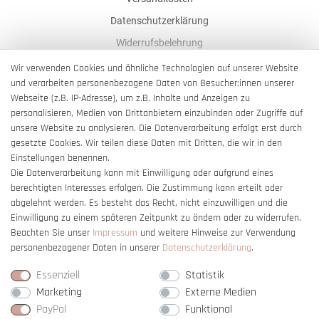
Datenschutzerklärung
Widerrufsbelehrung
AGB
Wir verwenden Cookies und ähnliche Technologien auf unserer Website
und verarbeiten personenbezogene Daten von Besucher:innen unserer
Impressum
Webseite (z.B. IP-Adresse), um z.B. Inhalte und Anzeigen zu
Barrierefreiheitserklärung
personalisieren, Medien von Drittanbietern einzubinden oder Zugriffe auf
unsere Website zu analysieren. Die Datenverarbeitung erfolgt erst durch
gesetzte Cookies. Wir teilen diese Daten mit Dritten, die wir in den
Einstellungen benennen.
Die Datenverarbeitung kann mit Einwilligung oder aufgrund eines
berechtigten Interesses erfolgen. Die Zustimmung kann erteilt oder
Vertrag widerrufen
abgelehnt werden. Es besteht das Recht, nicht einzuwilligen und die
Einwilligung zu einem späteren Zeitpunkt zu ändern oder zu widerrufen.
Beachten Sie unser
Impressum
und weitere Hinweise zur Verwendung
personenbezogener Daten in unserer
Daten­schutz­erklärung
.
Essenziell
Statistik
Marketing
Externe Medien
PayPal
Funktional