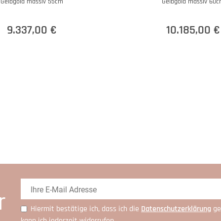
Gelbgold massiv 55cm
Gelbgold massiv 60
9.337,00 €
10.185,00 €
r
Hiermit bestätige ich, dass ich die
Daten­schutz­erklärung
ge
kann ich jederzeit widerrufen.