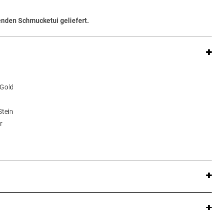
senden Schmucketui geliefert.
 Gold
Stein
r