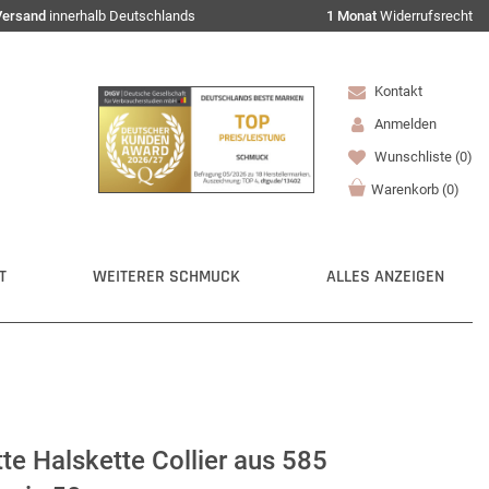
Versand
innerhalb Deutschlands
1 Monat
Widerrufsrecht
Kontakt
Anmelden
Wunschliste
(0)
Warenkorb
(
0
)
T
WEITERER SCHMUCK
ALLES ANZEIGEN
e Halskette Collier aus 585