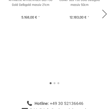
Armkette Armschmuck aus 750
Collier aus 750 Gold Gelbgold
Gold Gelbgold massiv 21cm
massiv 50cm
5.168,00 €
*
12.183,00 €
*
Hotline:
+49 30 52136646