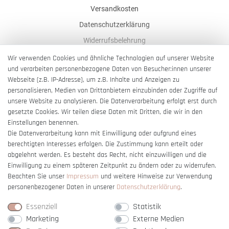
Versandkosten
Datenschutzerklärung
Widerrufsbelehrung
AGB
Wir verwenden Cookies und ähnliche Technologien auf unserer Website
und verarbeiten personenbezogene Daten von Besucher:innen unserer
Impressum
Webseite (z.B. IP-Adresse), um z.B. Inhalte und Anzeigen zu
Barrierefreiheitserklärung
personalisieren, Medien von Drittanbietern einzubinden oder Zugriffe auf
unsere Website zu analysieren. Die Datenverarbeitung erfolgt erst durch
gesetzte Cookies. Wir teilen diese Daten mit Dritten, die wir in den
Einstellungen benennen.
Die Datenverarbeitung kann mit Einwilligung oder aufgrund eines
berechtigten Interesses erfolgen. Die Zustimmung kann erteilt oder
Vertrag widerrufen
abgelehnt werden. Es besteht das Recht, nicht einzuwilligen und die
Einwilligung zu einem späteren Zeitpunkt zu ändern oder zu widerrufen.
Beachten Sie unser
Impressum
und weitere Hinweise zur Verwendung
personenbezogener Daten in unserer
Daten­schutz­erklärung
.
Essenziell
Statistik
Marketing
Externe Medien