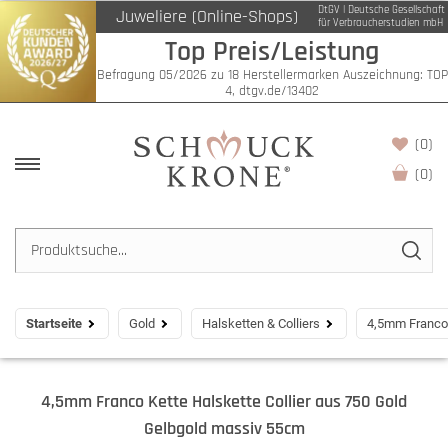
DtGV | Deutsche Gesellschaft
Juweliere (Online-Shops)
für Verbraucherstudien mbH
Top Preis/Leistung
Befragung 05/2026 zu 18 Herstellermarken Auszeichnung: TOP
4, dtgv.de/13402
(0)
(
0
)
Startseite
Gold
Halsketten & Colliers
4,5mm Franco 
4,5mm Franco Kette Halskette Collier aus 750 Gold
Gelbgold massiv 55cm