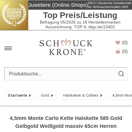
DtGV | Deutsche Gesellschaft
Juweliere (Online-Shops)
für Verbraucherstudien mbH
Top Preis/Leistung
Befragung 05/2026 zu 18 Herstellermarken
Auszeichnung: TOP 4, dtgv.de/13402
(0)
(
0
)
Startseite
Gold
Halsketten & Colliers
4,5mm Mont
4,5mm Monte Carlo Kette Halskette 585 Gold
Gelbgold Weißgold massiv 65cm Herren