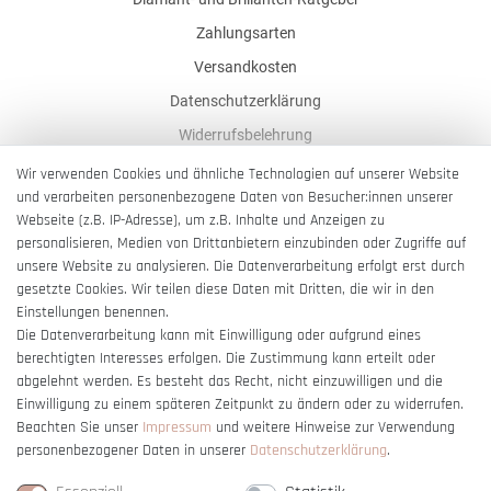
Zahlungsarten
Versandkosten
Datenschutzerklärung
Widerrufsbelehrung
AGB
Wir verwenden Cookies und ähnliche Technologien auf unserer Website
und verarbeiten personenbezogene Daten von Besucher:innen unserer
Impressum
Webseite (z.B. IP-Adresse), um z.B. Inhalte und Anzeigen zu
Barrierefreiheitserklärung
personalisieren, Medien von Drittanbietern einzubinden oder Zugriffe auf
unsere Website zu analysieren. Die Datenverarbeitung erfolgt erst durch
gesetzte Cookies. Wir teilen diese Daten mit Dritten, die wir in den
Einstellungen benennen.
Die Datenverarbeitung kann mit Einwilligung oder aufgrund eines
berechtigten Interesses erfolgen. Die Zustimmung kann erteilt oder
Vertrag widerrufen
abgelehnt werden. Es besteht das Recht, nicht einzuwilligen und die
Einwilligung zu einem späteren Zeitpunkt zu ändern oder zu widerrufen.
Beachten Sie unser
Impressum
und weitere Hinweise zur Verwendung
personenbezogener Daten in unserer
Daten­schutz­erklärung
.