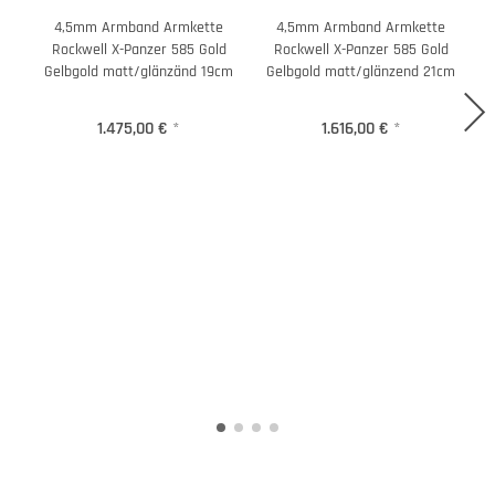
4,5mm Armband Armkette
4,5mm Armband Armkette
Rockwell X-Panzer 585 Gold
Rockwell X-Panzer 585 Gold
Gelbgold matt/glänzänd 19cm
Gelbgold matt/glänzend 21cm
G
1.475,00 €
*
1.616,00 €
*