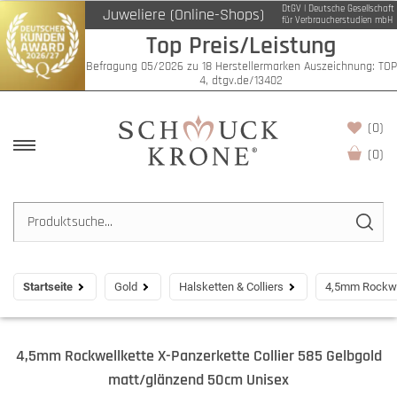
DtGV | Deutsche Gesellschaft
Juweliere (Online-Shops)
für Verbraucherstudien mbH
Top Preis/Leistung
Befragung 05/2026 zu 18 Herstellermarken Auszeichnung: TOP
4, dtgv.de/13402
(0)
(
0
)
Startseite
Gold
Halsketten & Colliers
4,5mm Rockwel
4,5mm Rockwellkette X-Panzerkette Collier 585 Gelbgold
matt/glänzend 50cm Unisex