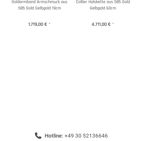
Goldarmband Armschmuck aus
Collier Halskette aus 585 Gold
585 Gold Gelbgold 19cm
Gelbgold 60cm
1.719,00 €
*
4.711,00 €
*
Hotline:
+49 30 52136646