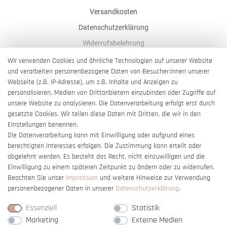
Versandkosten
Datenschutzerklärung
Widerrufsbelehrung
AGB
Wir verwenden Cookies und ähnliche Technologien auf unserer Website
und verarbeiten personenbezogene Daten von Besucher:innen unserer
Impressum
Webseite (z.B. IP-Adresse), um z.B. Inhalte und Anzeigen zu
Barrierefreiheitserklärung
personalisieren, Medien von Drittanbietern einzubinden oder Zugriffe auf
unsere Website zu analysieren. Die Datenverarbeitung erfolgt erst durch
gesetzte Cookies. Wir teilen diese Daten mit Dritten, die wir in den
Einstellungen benennen.
Die Datenverarbeitung kann mit Einwilligung oder aufgrund eines
berechtigten Interesses erfolgen. Die Zustimmung kann erteilt oder
Vertrag widerrufen
abgelehnt werden. Es besteht das Recht, nicht einzuwilligen und die
Einwilligung zu einem späteren Zeitpunkt zu ändern oder zu widerrufen.
Beachten Sie unser
Impressum
und weitere Hinweise zur Verwendung
personenbezogener Daten in unserer
Daten­schutz­erklärung
.
Essenziell
Statistik
Marketing
Externe Medien