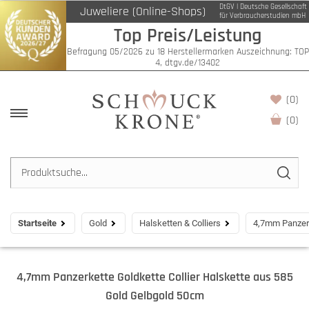
DtGV | Deutsche Gesellschaft
Juweliere (Online-Shops)
für Verbraucherstudien mbH
Top Preis/Leistung
Befragung 05/2026 zu 18 Herstellermarken Auszeichnung: TOP
4, dtgv.de/13402
(0)
(
0
)
Startseite
Gold
Halsketten & Colliers
4,7mm Panzerk
4,7mm Panzerkette Goldkette Collier Halskette aus 585
Gold Gelbgold 50cm