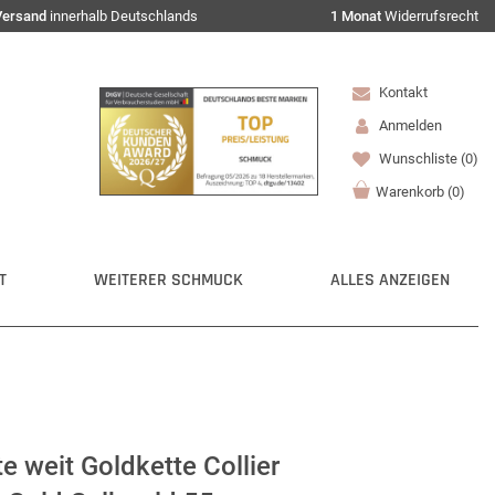
Versand
innerhalb Deutschlands
1 Monat
Widerrufsrecht
Kontakt
Anmelden
Wunschliste
(0)
Warenkorb
(
0
)
T
WEITERER SCHMUCK
ALLES ANZEIGEN
 weit Goldkette Collier