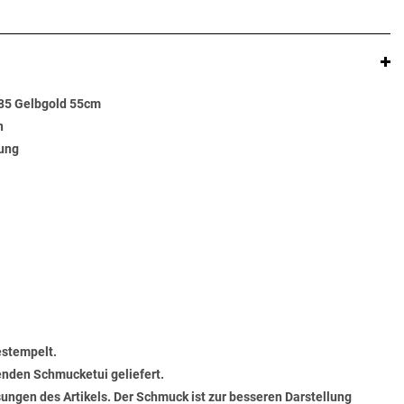
585 Gelbgold 55cm
n
rung
estempelt.
senden Schmucketui geliefert.
ungen des Artikels. Der Schmuck ist zur besseren Darstellung