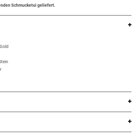
senden Schmucketui geliefert.
 Gold
Stein
r