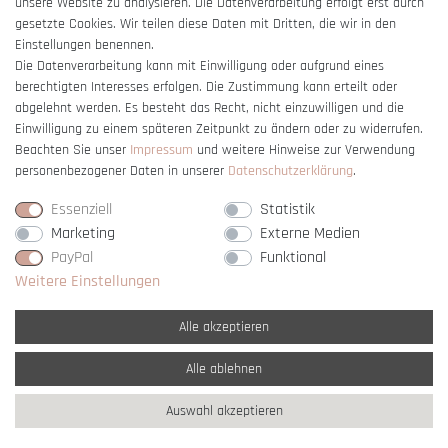
unsere Website zu analysieren. Die Datenverarbeitung erfolgt erst durch
gesetzte Cookies. Wir teilen diese Daten mit Dritten, die wir in den
Einstellungen benennen.
Die Datenverarbeitung kann mit Einwilligung oder aufgrund eines
berechtigten Interesses erfolgen. Die Zustimmung kann erteilt oder
Vertrag widerrufen
abgelehnt werden. Es besteht das Recht, nicht einzuwilligen und die
Einwilligung zu einem späteren Zeitpunkt zu ändern oder zu widerrufen.
Beachten Sie unser
Impressum
und weitere Hinweise zur Verwendung
personenbezogener Daten in unserer
Daten­schutz­erklärung
.
Essenziell
Statistik
Marketing
Externe Medien
PayPal
Funktional
Weitere Einstellungen
Alle akzeptieren
Alle ablehnen
* Alle Preise verstehen sich inkl. gesetzl. MwSt. und
zzgl. Versandkosten
Auswahl akzeptieren
** Nur innerhalb Deutschlands
© copyright 2007-2026 Schmuck Krone / Alle
Rechte vorbehalten / powered by
createyourtemplate