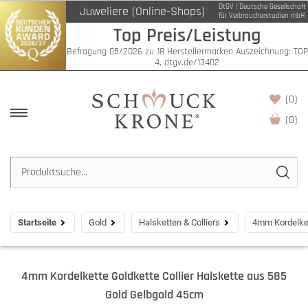
DtGV | Deutsche Gesellschaft
Juweliere (Online-Shops)
für Verbraucherstudien mbH
Top Preis/Leistung
Befragung 05/2026 zu 18 Herstellermarken Auszeichnung: TOP
4, dtgv.de/13402
(0)
(
0
)
Startseite
Gold
Halsketten & Colliers
4mm Kordelket
4mm Kordelkette Goldkette Collier Halskette aus 585
Gold Gelbgold 45cm