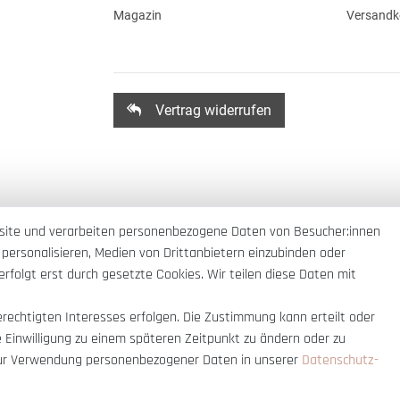
Magazin
Versandk
Vertrag widerrufen
site und verarbeiten personenbezogene Daten von Besucher:innen
 personalisieren, Medien von Drittanbietern einzubinden oder
rfolgt erst durch gesetzte Cookies. Wir teilen diese Daten mit
erechtigten Interesses erfolgen. Die Zustimmung kann erteilt oder
e Einwilligung zu einem späteren Zeitpunkt zu ändern oder zu
ur Verwendung personenbezogener Daten in unserer
Daten­schutz­
nnerhalb Deutschlands
© copyright 2007-