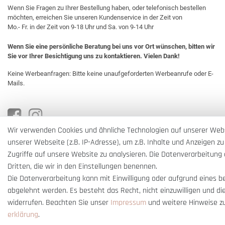
Wenn Sie Fragen zu Ihrer Bestellung haben, oder telefonisch bestellen
möchten, erreichen Sie unseren Kundenservice in der Zeit von
Mo.- Fr. in der Zeit von 9-18 Uhr und Sa. von 9-14 Uhr
Wenn Sie eine persönliche Beratung bei uns vor Ort wünschen, bitten wir
Sie vor Ihrer Besichtigung uns zu kontaktieren. Vielen Dank!
Keine Werbeanfragen: Bitte keine unaufgeforderten Werbeanrufe oder E-
Mails.
Wir verwenden Cookies und ähnliche Technologien auf unserer Web
unserer Webseite (z.B. IP-Adresse), um z.B. Inhalte und Anzeigen zu
Zugriffe auf unsere Website zu analysieren. Die Datenverarbeitung e
Dritten, die wir in den Einstellungen benennen.
Die Datenverarbeitung kann mit Einwilligung oder aufgrund eines b
abgelehnt werden. Es besteht das Recht, nicht einzuwilligen und di
widerrufen. Beachten Sie unser
Impressum
und weitere Hinweise z
erklärung
.
* Alle Preise verstehen sich inkl. gesetzl. MwSt. und
zzgl. Versandkosten
** Nur i