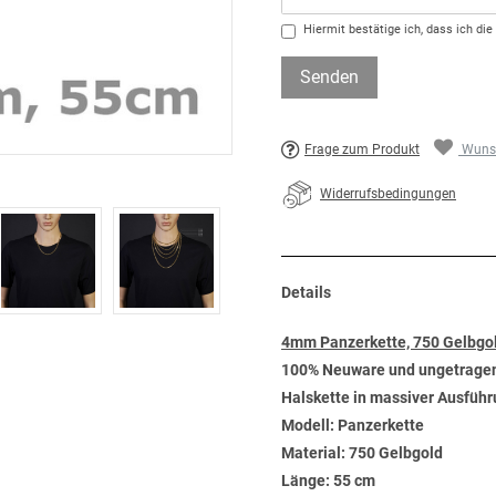
Hiermit bestätige ich, dass ich die
Senden
Frage zum Produkt
Wunsc
Widerrufsbedingungen
Details
4mm Panzerkette, 750 Gelbgo
100% Neuware und ungetrage
Halskette in massiver Ausführ
Modell: Panzerkette
Material: 750 Gelbgold
Länge: 55 cm