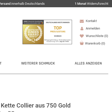
Versand
innerhalb Deutschlands
1 Monat
Widerrufsrecht
Kontakt
Anmelden
Wunschliste
(0)
Warenkorb
(
0
)
T
WEITERER SCHMUCK
ALLES ANZEIGEN
ette Collier aus 750 Gold