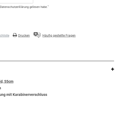
*
Daten­schutz­erklärung
gelesen habe.
hliste
Drucken
Häufig gestellte Fragen
ld, 55cm
n
ung mit Karabinerverschluss