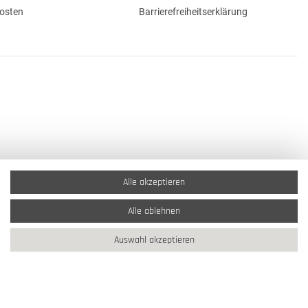
osten
Barrierefreiheitserklärung
Alle akzeptieren
Alle ablehnen
Auswahl akzeptieren
2026 Schmuck Krone / Alle Rechte vorbehalten / powered by
createyourtemplate