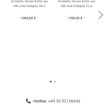
Armkette Herzen-Kette aus
Armkette Herzen-Kette aus
H
585 Gold Gelbgold 19cm
585 Gold Gelbgold 21cm
1.089,00 €
*
1.195,00 €
*
Hotline:
+49 30 52136646