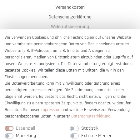
Versandkosten
Datenschutzerklärung
Widerrufsbelehrung
AGB
Wir verwenden Cookies und ähnliche Technologien auf unserer Website
und verarbeiten personenbezogene Daten von Besucher:innen unserer
Impressum
Webseite (z.B. IP-Adresse), um z.B. Inhalte und Anzeigen zu
Barrierefreiheitserklärung
personalisieren, Medien von Drittanbietern einzubinden oder Zugriffe auf
unsere Website zu analysieren. Die Datenverarbeitung erfolgt erst durch
gesetzte Cookies. Wir teilen diese Daten mit Dritten, die wir in den
Einstellungen benennen.
Die Datenverarbeitung kann mit Einwilligung oder aufgrund eines
berechtigten Interesses erfolgen. Die Zustimmung kann erteilt oder
Vertrag widerrufen
abgelehnt werden. Es besteht das Recht, nicht einzuwilligen und die
Einwilligung zu einem späteren Zeitpunkt zu ändern oder zu widerrufen.
Beachten Sie unser
Impressum
und weitere Hinweise zur Verwendung
personenbezogener Daten in unserer
Daten­schutz­erklärung
.
Essenziell
Statistik
Marketing
Externe Medien