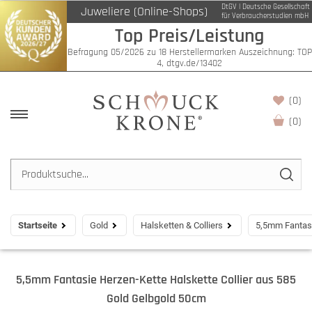
DtGV | Deutsche Gesellschaft
Juweliere (Online-Shops)
für Verbraucherstudien mbH
Top Preis/Leistung
Befragung 05/2026 zu 18 Herstellermarken Auszeichnung: TOP
4, dtgv.de/13402
(0)
(
0
)
Startseite
Gold
Halsketten & Colliers
5,5mm Fantasi
5,5mm Fantasie Herzen-Kette Halskette Collier aus 585
Gold Gelbgold 50cm