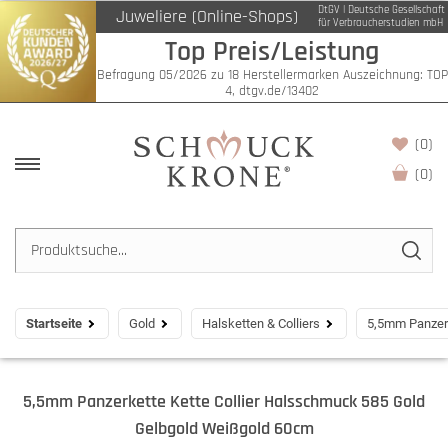
DtGV | Deutsche Gesellschaft
Juweliere (Online-Shops)
für Verbraucherstudien mbH
Top Preis/Leistung
Befragung 05/2026 zu 18 Herstellermarken Auszeichnung: TOP
4, dtgv.de/13402
(0)
(
0
)
Startseite
Gold
Halsketten & Colliers
5,5mm Panzerk
5,5mm Panzerkette Kette Collier Halsschmuck 585 Gold
Gelbgold Weißgold 60cm