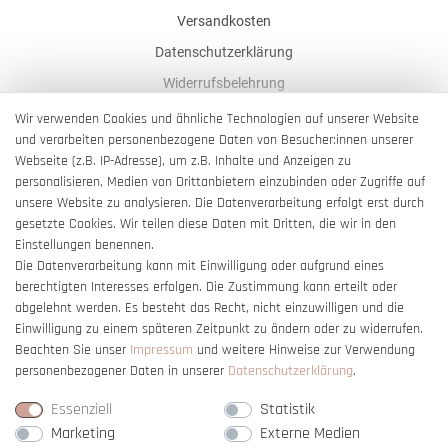
Versandkosten
Datenschutzerklärung
Widerrufsbelehrung
AGB
Wir verwenden Cookies und ähnliche Technologien auf unserer Website
und verarbeiten personenbezogene Daten von Besucher:innen unserer
Impressum
Webseite (z.B. IP-Adresse), um z.B. Inhalte und Anzeigen zu
Barrierefreiheitserklärung
personalisieren, Medien von Drittanbietern einzubinden oder Zugriffe auf
unsere Website zu analysieren. Die Datenverarbeitung erfolgt erst durch
gesetzte Cookies. Wir teilen diese Daten mit Dritten, die wir in den
Einstellungen benennen.
Die Datenverarbeitung kann mit Einwilligung oder aufgrund eines
berechtigten Interesses erfolgen. Die Zustimmung kann erteilt oder
Vertrag widerrufen
abgelehnt werden. Es besteht das Recht, nicht einzuwilligen und die
Einwilligung zu einem späteren Zeitpunkt zu ändern oder zu widerrufen.
Beachten Sie unser
Impressum
und weitere Hinweise zur Verwendung
personenbezogener Daten in unserer
Daten­schutz­erklärung
.
Essenziell
Statistik
Marketing
Externe Medien